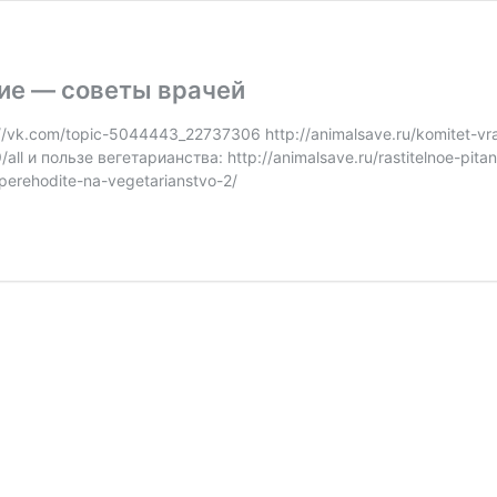
ние — советы врачей
/vk.com/topic-5044443_22737306 http://animalsave.ru/komitet-vra
l и пользе вегетарианства: http://animalsave.ru/rastitelnoe-pitan
-perehodite-na-vegetarianstvo-2/