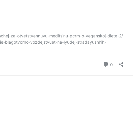
chej-za-otvetstvennuyu-meditsinu-pcrm-o-veganskoj-diete-2/
ie-blagotvorno-vozdejstvuet-na-lyudej-stradayushhih-
коммент
0