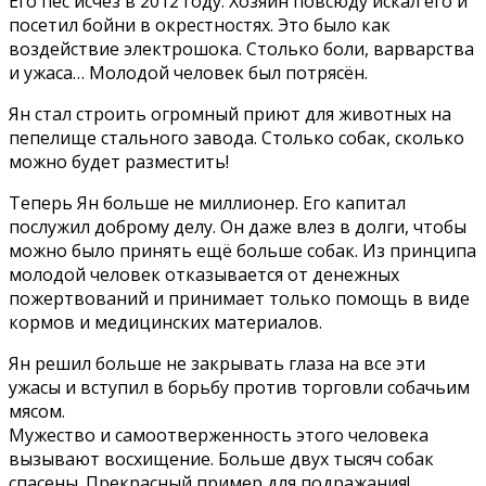
Его пёс исчез в 2012 году. Хозяин повсюду искал его и
посетил бойни в окрестностях. Это было как
воздействие электрошока. Столько боли, варварства
и ужаса… Молодой человек был потрясён.
Ян стал строить огромный приют для животных на
пепелище стального завода. Столько собак, сколько
можно будет разместить!
Теперь Ян больше не миллионер. Его капитал
послужил доброму делу. Он даже влез в долги, чтобы
можно было принять ещё больше собак. Из принципа
молодой человек отказывается от денежных
пожертвований и принимает только помощь в виде
кормов и медицинских материалов.
Ян решил больше не закрывать глаза на все эти
ужасы и вступил в борьбу против торговли собачьим
мясом.
Мужество и самоотверженность этого человека
вызывают восхищение. Больше двух тысяч собак
спасены. Прекрасный пример для подражания!