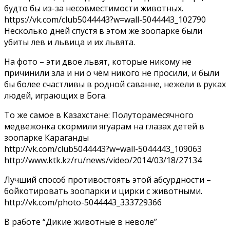
будто бы из-за несовместимости животных.
https://vk.com/club5044443?w=wall-5044443_102790
Несколько дней спустя в этом же зоопарке были
убиты лев и львица и их львята.
На фото – эти двое львят, которые никому не
причинили зла и ни о чём никого не просили, и были
бы более счастливы в родной саванне, нежели в руках
людей, играющих в Бога.
То же самое в Казахстане: Полуторамесячного
медвежонка скормили ягуарам на глазах детей в
зоопарке Караганды
http://vk.com/club5044443?w=wall-5044443_109063
http://www.ktk.kz/ru/news/video/2014/03/18/27134
Лучший способ противостоять этой абсурдности –
бойкотировать зоопарки и цирки с животными.
http://vk.com/photo-5044443_333729366
В работе “Дикие животные в неволе”