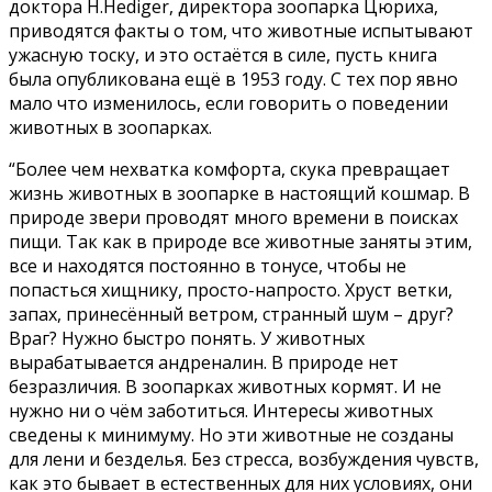
доктора H.Hediger, директора зоопарка Цюриха,
приводятся факты о том, что животные испытывают
ужасную тоску, и это остаётся в силе, пусть книга
была опубликована ещё в 1953 году. С тех пор явно
мало что изменилось, если говорить о поведении
животных в зоопарках.
“Более чем нехватка комфорта, скука превращает
жизнь животных в зоопарке в настоящий кошмар. В
природе звери проводят много времени в поисках
пищи. Так как в природе все животные заняты этим,
все и находятся постоянно в тонусе, чтобы не
попасться хищнику, просто-напросто. Хруст ветки,
запах, принесённый ветром, странный шум – друг?
Враг? Нужно быстро понять. У животных
вырабатывается андреналин. В природе нет
безразличия. В зоопарках животных кормят. И не
нужно ни о чём заботиться. Интересы животных
сведены к минимуму. Но эти животные не созданы
для лени и безделья. Без стресса, возбуждения чувств,
как это бывает в естественных для них условиях, они