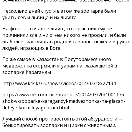
Несколько дней спустя в этом же зоопарке были
убиты лев и львица и их львята.
На фото — эти двое львят, которые никому не
причинили зла и ни о чём никого не просили, и были
бы более счастливы в родной саванне, нежели в руках
людей, играющих в Бога.
То же самое в Казахстане: Полуторамесячного
медвежонка скормили ягуарам на глазах детей в
зоопарке Караганды
http://www.ktk.kz/ru/news/video/2014/03/18/27134
https://www.mk.ru/incident/article/2014/03/20/1001176-
shok-v-zooparke-karagandyi-medvezhonka-na-glazah-
detey-skormili-yaguaram.html
Лучший способ противостоять этой абсурдности —
бойкотировать зоопарки и цирки с животными.