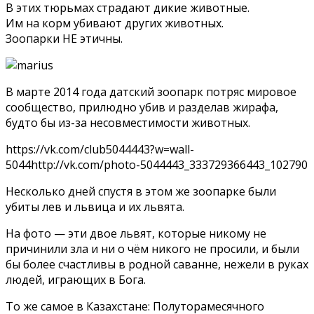
В этих тюрьмах страдают дикие животные.
Им на корм убивают других животных.
Зоопарки НЕ этичны.
В марте 2014 года датский зоопарк потряс мировое
сообщество, прилюдно убив и разделав жирафа,
будто бы из-за несовместимости животных.
https://vk.com/club5044443?w=wall-
5044http://vk.com/photo-5044443_333729366443_102790
Несколько дней спустя в этом же зоопарке были
убиты лев и львица и их львята.
На фото — эти двое львят, которые никому не
причинили зла и ни о чём никого не просили, и были
бы более счастливы в родной саванне, нежели в руках
людей, играющих в Бога.
То же самое в Казахстане: Полуторамесячного