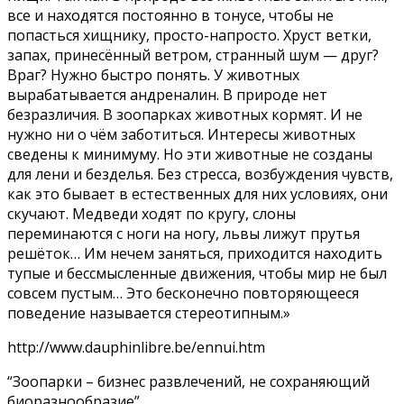
все и находятся постоянно в тонусе, чтобы не
попасться хищнику, просто-напросто. Хруст ветки,
запах, принесённый ветром, странный шум — друг?
Враг? Нужно быстро понять. У животных
вырабатывается андреналин. В природе нет
безразличия. В зоопарках животных кормят. И не
нужно ни о чём заботиться. Интересы животных
сведены к минимуму. Но эти животные не созданы
для лени и безделья. Без стресса, возбуждения чувств,
как это бывает в естественных для них условиях, они
скучают. Медведи ходят по кругу, слоны
переминаются с ноги на ногу, львы лижут прутья
решёток… Им нечем заняться, приходится находить
тупые и бессмысленные движения, чтобы мир не был
совсем пустым… Это бесконечно повторяющееся
поведение называется стереотипным.»
http://www.dauphinlibre.be/ennui.htm
“Зоопарки – бизнес развлечений, не сохраняющий
биоразнообразие”