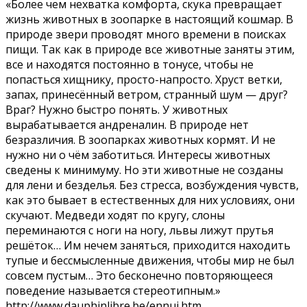
«Более чем нехватка комфорта, скука превращает
жизнь животных в зоопарке в настоящий кошмар. В
природе звери проводят много времени в поисках
пищи. Так как в природе все животные заняты этим,
все и находятся постоянно в тонусе, чтобы не
попасться хищнику, просто-напросто. Хруст ветки,
запах, принесённый ветром, странный шум — друг?
Враг? Нужно быстро понять. У животных
вырабатывается андреналин. В природе нет
безразличия. В зоопарках животных кормят. И не
нужно ни о чём заботиться. Интересы животных
сведены к минимуму. Но эти животные не созданы
для лени и безделья. Без стресса, возбуждения чувств,
как это бывает в естественных для них условиях, они
скучают. Медведи ходят по кругу, слоны
переминаются с ноги на ногу, львы лижут прутья
решёток… Им нечем заняться, приходится находить
тупые и бессмысленные движения, чтобы мир не был
совсем пустым… Это бесконечно повторяющееся
поведение называется стереотипным.»
http://www.dauphinlibre.be/ennui.htm