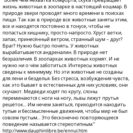
“Более чем нехватка комфорта, скука превращает
жизнь животных в зоопарке в настоящий кошмар. В
природе звери проводят много времени в поисках
пищи. Так как в природе все животные заняты этим,
все и находятся постоянно в тонусе, чтобы не
попасться хищнику, просто-напросто. Хруст ветки,
запах, принесённый ветром, странный шум – друг?
Враг? Нужно быстро понять. У животных
вырабатывается андреналин. В природе нет
безразличия. В зоопарках животных кормят. И не
нужно ни о чём заботиться. Интересы животных
сведены к минимуму. Но эти животные не созданы
для лени и безделья. Без стресса, возбуждения чувств,
как это бывает в естественных для них условиях, они
скучают. Медведи ходят по кругу, слоны
переминаются с ноги на ногу, львы лижут прутья
решёток… Им нечем заняться, приходится находить
тупые и бессмысленные движения, чтобы мир не был
совсем пустым… Это бесконечно повторяющееся
поведение называется стереотипным.”
http://www.dauphinlibre.be/ennui.htm