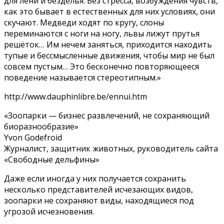
для лени и безделья. Без стресса, возбуждения чувств,
как это бывает в естественных для них условиях, они
скучают. Медведи ходят по кругу, слоны
переминаются с ноги на ногу, львы лижут прутья
решёток… Им нечем заняться, приходится находить
тупые и бессмысленные движения, чтобы мир не был
совсем пустым… Это бесконечно повторяющееся
поведение называется стереотипным.»
http://www.dauphinlibre.be/ennui.htm
«Зоопарки — бизнес развлечений, не сохраняющий
биоразнообразие»
Yvon Godefroid
Журналист, защитник животных, руководитель сайта
«Свободные дельфины»
Даже если иногда у них получается сохранить
несколько представителей исчезающих видов,
зоопарки не сохраняют виды, находящиеся под
угрозой исчезновения.