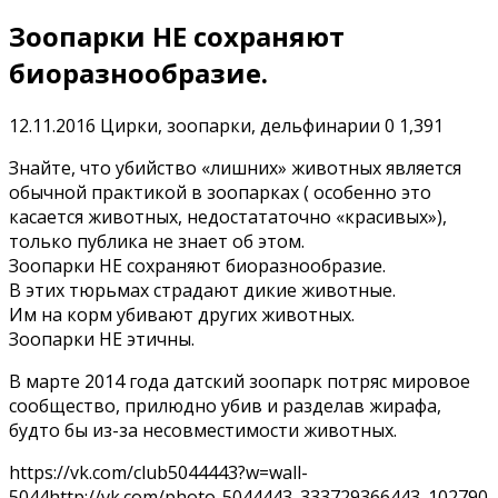
Зоопарки НЕ сохраняют
биоразнообразие.
12.11.2016
Цирки, зоопарки, дельфинарии
0
1,391
Знайте, что убийство «лишних» животных является
обычной практикой в зоопарках ( особенно это
касается животных, недостататочно «красивых»),
только публика не знает об этом.
Зоопарки НЕ сохраняют биоразнообразие.
В этих тюрьмах страдают дикие животные.
Им на корм убивают других животных.
Зоопарки НЕ этичны.
В марте 2014 года датский зоопарк потряс мировое
сообщество, прилюдно убив и разделав жирафа,
будто бы из-за несовместимости животных.
https://vk.com/club5044443?w=wall-
5044http://vk.com/photo-5044443_333729366443_102790