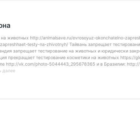
она
животных http://animalsave.ru/evrosoyuz-okonchatelno-zapreshh
-zapreshhaet-testy-na-zhivotnyh/ Тайвань запрещает тестировани
 Зеландия запрещает тестирование на животных и юридически за
урция прекращает тестирование косметики на животных https://gl
иле http://vk.com/photo-5044443_295678365 и в Бразилии: http
Тестирование
ь далее
на
животных
—
вне
закона