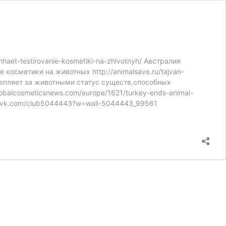
aet-testirovanie-kosmetiki-na-zhivotnyh/ Австралия
е косметики на животных http://animalsave.ru/tajvan-
крепляет за животными статус существ,способных
obalcosmeticsnews.com/europe/1621/turkey-ends-animal-
://vk.com/club5044443?w=wall-5044443_99561