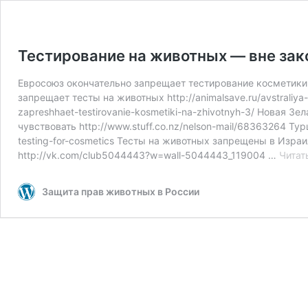
Тестирование на животных — вне зак
Евросоюз окончательно запрещает тестирование косметики на 
запрещает тесты на животных http://animalsave.ru/avstraliya
zapreshhaet-testirovanie-kosmetiki-na-zhivotnyh-3/ Новая
чувствовать http://www.stuff.co.nz/nelson-mail/68363264 Т
testing-for-cosmetics Тесты на животных запрещены в Изра
http://vk.com/club5044443?w=wall-5044443_119004 …
Читат
Защита прав животных в России