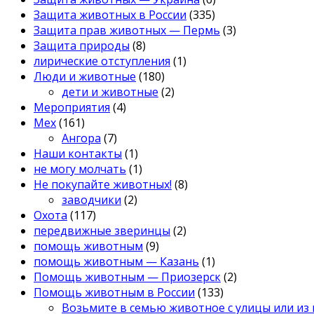
Защита животных в России
(335)
Защита прав животных — Пермь
(3)
Защита природы
(8)
лирические отступления
(1)
Люди и животные
(180)
дети и животные
(2)
Мероприятия
(4)
Мех
(161)
Ангора
(7)
Наши контакты
(1)
не могу молчать
(1)
Не покупайте животных!
(8)
заводчики
(2)
Охота
(117)
передвижные зверинцы
(2)
помощь животным
(9)
помощь животным — Казань
(1)
Помощь животным — Приозерск
(2)
Помощь животным в России
(133)
Возьмите в семью животное с улицы или из