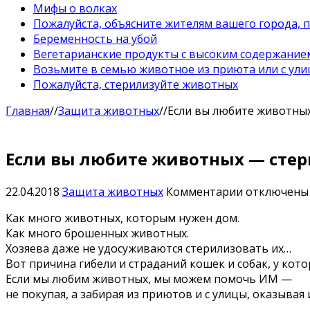
Мифы о волках
Пожалуйста, объясните жителям вашего города, 
Беременность на убой
Вегетарианские продукты с высоким содержание
Возьмите в семью животное из приюта или с ули
Пожалуйста, стерилизуйте животных
Главная
//
Защита животных
//
Если вы любите животны
Если вы любите животных — сте
к
22.04.2018
Защита животных
Комментарии
отключены
записи
Как много животных, которым нужен дом.
Если
Как много брошенных животных.
вы
Хозяева даже не удосуживаются стерилизовать их…
любите
Вот причина гибели и страданий кошек и собак, у кот
животных
Если мы любим животных, мы можем помочь ИМ —
—
не покупая, а забирая из приютов и с улицы, оказыва
стерилизуй