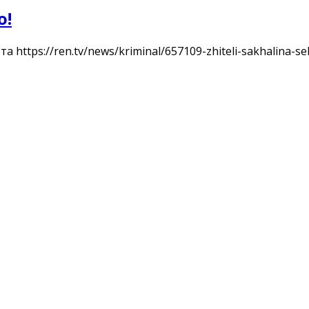
о!
ttps://ren.tv/news/kriminal/657109-zhiteli-sakhalina-sel