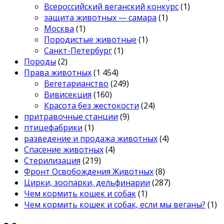
Всероссийский веганский конкурс
(1)
защита животных — самара
(1)
Москва
(1)
Породистые животные
(1)
Санкт-Петербург
(1)
Породы
(2)
Права животных
(1 454)
Вегетарианство
(249)
Вивисекция
(160)
Красота без жестокости
(24)
притравочные станции
(9)
птицефабрики
(1)
разведение и продажа животных
(4)
Спасение животных
(4)
Стерилизация
(219)
Фронт Освобождения Животных
(8)
Цирки, зоопарки, дельфинарии
(287)
Чем кормить кошек и собак
(1)
Чем кормить кошек и собак, если мы веганы?
(1)