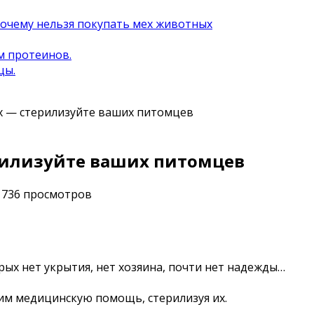
почему нельзя покупать мех животных
м протеинов.
цы.
х — стерилизуйте ваших питомцев
рилизуйте ваших питомцев
736 просмотров
орых нет укрытия, нет хозяина, почти нет надежды…
я им медицинскую помощь, стерилизуя их.
те