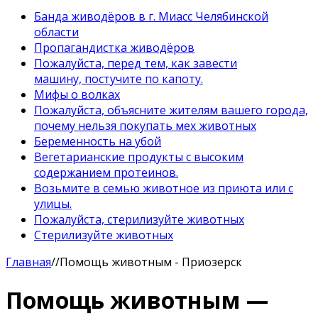
Банда живодёров в г. Миасс Челябинской
области
Пропагандистка живодёров
Пожалуйста, перед тем, как завести
машину, постучите по капоту.
Мифы о волках
Пожалуйста, объясните жителям вашего города,
почему нельзя покупать мех животных
Беременность на убой
Вегетарианские продукты с высоким
содержанием протеинов.
Возьмите в семью животное из приюта или с
улицы.
Пожалуйста, стерилизуйте животных
Стерилизуйте животных
Главная
//
Помощь животным - Приозерск
Помощь животным —