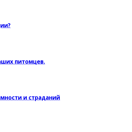
ции?
аших питомцев.
омности и страданий