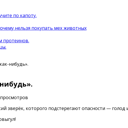
учите по капоту.
почему нельзя покупать мех животных
м протеинов.
цы.
как-нибудь».
-нибудь».
 просмотров
кий зверёк, которого подстерегают опасности — голод 
овыгул!