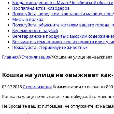
Банда живодёров в г. Миасс Челябинской области
Пропагандистка живодёров
Пожалуйста, перед тем, как завести машину, пост
Мифы о волках
Пожалуйста, объясните жителям вашего города, 
Беременность на убой
Вегетарианские продукты с высоким содержание
Возьмите в семью животное из приюта или с ули
Пожалуйста, стерилизуйте животных
Главная
//
Стерилизация
//
Кошка на улице не «выживет 
Кошка на улице не «выживет как
к
03.07.2018
Стерилизация
Комментарии
отключены
890
записи
Кошка на улице не «выживет как-нибудь». Это малень
Кошка
на
Не бросайте ваших питомцев, не отпускайте их на сам
улице