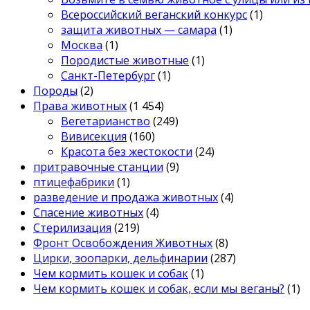
Всероссийский веганский конкурс
(1)
защита животных — самара
(1)
Москва
(1)
Породистые животные
(1)
Санкт-Петербург
(1)
Породы
(2)
Права животных
(1 454)
Вегетарианство
(249)
Вивисекция
(160)
Красота без жестокости
(24)
притравочные станции
(9)
птицефабрики
(1)
разведение и продажа животных
(4)
Спасение животных
(4)
Стерилизация
(219)
Фронт Освобождения Животных
(8)
Цирки, зоопарки, дельфинарии
(287)
Чем кормить кошек и собак
(1)
Чем кормить кошек и собак, если мы веганы?
(1)