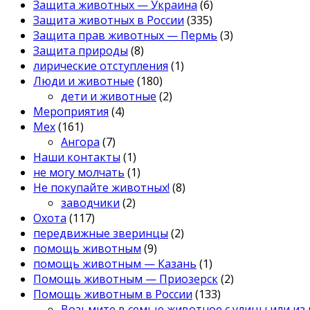
Защита животных — Украина
(6)
Защита животных в России
(335)
Защита прав животных — Пермь
(3)
Защита природы
(8)
лирические отступления
(1)
Люди и животные
(180)
дети и животные
(2)
Мероприятия
(4)
Мех
(161)
Ангора
(7)
Наши контакты
(1)
не могу молчать
(1)
Не покупайте животных!
(8)
заводчики
(2)
Охота
(117)
передвижные зверинцы
(2)
помощь животным
(9)
помощь животным — Казань
(1)
Помощь животным — Приозерск
(2)
Помощь животным в России
(133)
Возьмите в семью животное с улицы или из