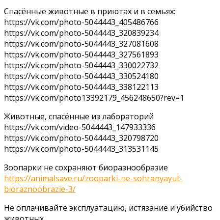
Спасённые животные в приютах и в семьях:
https://vk.com/photo-5044443_405486766
https://vk.com/photo-5044443_320839234
https://vk.com/photo-5044443_327081608
https://vk.com/photo-5044443_327561893
https://vk.com/photo-5044443_330022732
https://vk.com/photo-5044443_330524180
https://vk.com/photo-5044443_338122113
https://vk.com/photo13392179_456248650?rev=1
Животные, спасённые из лабораторий
https://vk.com/video-5044443_147933336
https://vk.com/photo-5044443_320798720
https://vk.com/photo-5044443_313531145
Зоопарки не сохраняют биоразнообразие
https://animalsave.ru/zooparki-ne-sohranyayut-
bioraznoobrazie-3/
Не оплачивайте эксплуатацию, истязание и убийство
животных.