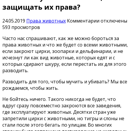
защищать их права?
к
24.05.2019
Права животных
Комментарии
отключены
записи
593 просмотров
Не
Часто нас спрашивают, как же можно бороться за
исчезнут
права животных и что же будет со всеми животными,
ли
если закроют цирки, зоопарки и дельфинарии, и не
животные,
исчезнут ли как вид животные, которых едят и с
если
которых сдирают шкуру, если перестать их для этого
защищать
разводить.
их
права?
Разводить для того, чтобы мучить и убивать? Мы все
рождаемся, чтобы жить.
Не бойтесь ничего. Такого никогда не будет, что
вдруг сразу повсеместно закроются все заведения,
где эксплуатируют животных. Десятки стран уже
запретили цирки с животными, но тигры и слоны не
стали после этого бегать по улицам. Во многих