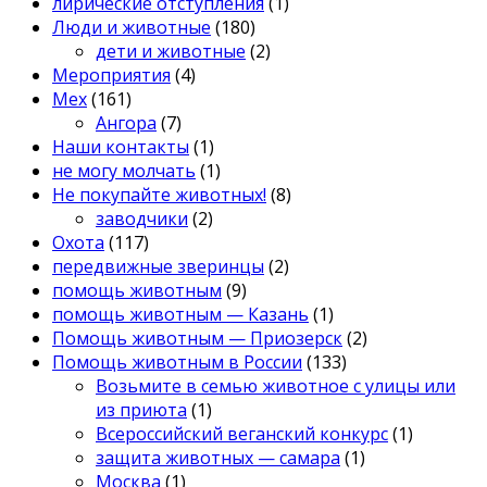
лирические отступления
(1)
Люди и животные
(180)
дети и животные
(2)
Мероприятия
(4)
Мех
(161)
Ангора
(7)
Наши контакты
(1)
не могу молчать
(1)
Не покупайте животных!
(8)
заводчики
(2)
Охота
(117)
передвижные зверинцы
(2)
помощь животным
(9)
помощь животным — Казань
(1)
Помощь животным — Приозерск
(2)
Помощь животным в России
(133)
Возьмите в семью животное с улицы или
из приюта
(1)
Всероссийский веганский конкурс
(1)
защита животных — самара
(1)
Москва
(1)