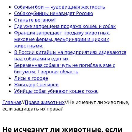
Собачьи бои — чудовищная жесткость
Собакоубийцы ненавидят Россию
Станьте веганом!
Где уже запрещена продажа кошек и собак
Франция запрещает продажу животных,
меховые фермы, дельфинарии и цирки с
животными.
В России китайцы на предприятиях издеваются
над собаками и едят их.
Беременная собака чуть не погибла в яме с
битумом, Тверская область
Лисы в городе
Живодёр Снегирёв
Убийцы собак убивают кошек тоже.
Главная
//
Права животных
//
Не исчезнут ли животные,
если защищать их права?
Не исчезнут ли животные, если