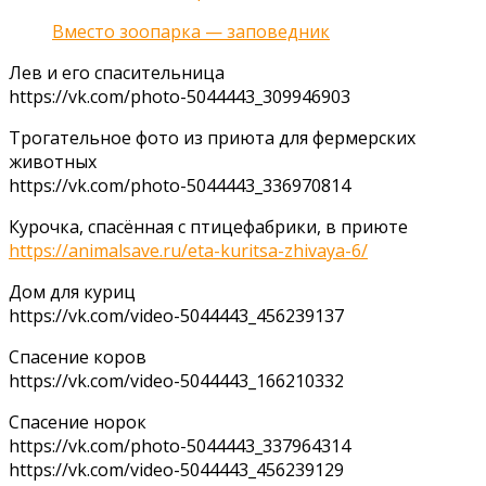
Вместо зоопарка — заповедник
Лев и его спасительница
https://vk.com/photo-5044443_309946903
Трогательное фото из приюта для фермерских
животных
https://vk.com/photo-5044443_336970814
Курочка, спасённая с птицефабрики, в приюте
https://animalsave.ru/eta-kuritsa-zhivaya-6/
Дом для куриц
https://vk.com/video-5044443_456239137
Спасение коров
https://vk.com/video-5044443_166210332
Спасение норок
https://vk.com/photo-5044443_337964314
https://vk.com/video-5044443_456239129