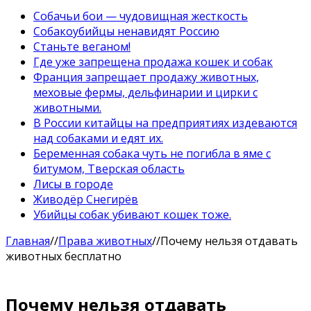
Собачьи бои — чудовищная жесткость
Собакоубийцы ненавидят Россию
Станьте веганом!
Где уже запрещена продажа кошек и собак
Франция запрещает продажу животных,
меховые фермы, дельфинарии и цирки с
животными.
В России китайцы на предприятиях издеваются
над собаками и едят их.
Беременная собака чуть не погибла в яме с
битумом, Тверская область
Лисы в городе
Живодёр Снегирёв
Убийцы собак убивают кошек тоже.
Главная
//
Права животных
//
Почему нельзя отдавать
животных бесплатно
Почему нельзя отдавать