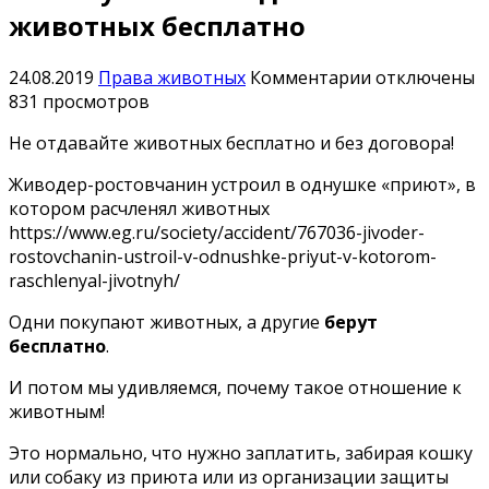
животных бесплатно
к
24.08.2019
Права животных
Комментарии
отключены
записи
831 просмотров
Почему
Не отдавайте животных бесплатно и без договора!
нельзя
отдавать
Живодер-ростовчанин устроил в однушке «приют», в
животных
котором расчленял животных
бесплатно
https://www.eg.ru/society/accident/767036-jivoder-
rostovchanin-ustroil-v-odnushke-priyut-v-kotorom-
raschlenyal-jivotnyh/
Одни покупают животных, а другие
берут
бесплатно
.
И потом мы удивляемся, почему такое отношение к
животным!
Это нормально, что нужно заплатить, забирая кошку
или собаку из приюта или из организации защиты