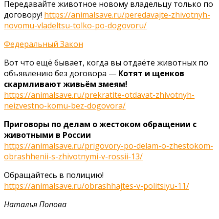
Передавайте животное новому владельцу только по
договору!
https://animalsave.ru/peredavajte-zhivotnyh-
novomu-vladeltsu-tolko-po-dogovoru/
Федеральный Закон
Вот что ещё бывает, когда вы отдаёте животных по
объявлению без договора —
Котят и щенков
скармливают живьём змеям!
https://animalsave.ru/prekratite-otdavat-zhivotnyh-
neizvestno-komu-bez-dogovora/
Приговоры по делам о жестоком обращении с
животными в России
https://animalsave.ru/prigovory-po-delam-o-zhestokom-
obrashhenii-s-zhivotnymi-v-rossii-13/
Обращайтесь в полицию!
https://animalsave.ru/obrashhajtes-v-politsiyu-11/
Наталья Попова