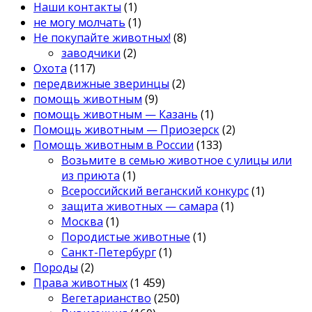
Наши контакты
(1)
не могу молчать
(1)
Не покупайте животных!
(8)
заводчики
(2)
Охота
(117)
передвижные зверинцы
(2)
помощь животным
(9)
помощь животным — Казань
(1)
Помощь животным — Приозерск
(2)
Помощь животным в России
(133)
Возьмите в семью животное с улицы или
из приюта
(1)
Всероссийский веганский конкурс
(1)
защита животных — самара
(1)
Москва
(1)
Породистые животные
(1)
Санкт-Петербург
(1)
Породы
(2)
Права животных
(1 459)
Вегетарианство
(250)