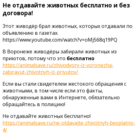
Не отдавайте животных бесплатно и без
договора!
Этот живодёр брал животных, которых отдавали по
объявлению в газетах.
https://www.youtube.com/watch?v=oMj568q19PQ
В Воронеже живодёры забирали животных из
приютов, потому что это
бесплатно
https://animalsave.ru/zhivodyory-iz-voronezha-
zabirayut-zhivotnyh-iz-priyutov/
Если вы стали свидетелем жестокого обращения с
животными, в том числе если это факты,
обнаруженные вами в Интернете, обязательно
обращайтесь в полицию!
Не отдавайте животных бесплатно!
https://animalsave.ru/ne-otdavajte-zhivotnyh-besplatno-
4/