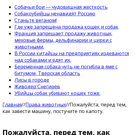
Собачьи бои — чудовищная жесткость
Собакоубийцы ненавидят Россию
Станьте веганом!
Где уже запрещена продажа кошек и собак
Франция запрещает продажу животных,
меховые фермы, дельфинарии и цирки с
животными.
В России китайцы на предприятиях издеваются
над собаками и едят их.
Беременная собака чуть не погибла в яме с
битумом, Тверская область
Лисы в городе
Живодёр Снегирёв
Убийцы собак убивают кошек тоже.
Главная
//
Права животных
//
Пожалуйста, перед тем,
как завести машину, постучите по капоту.
Пожалуйста, перед тем, как