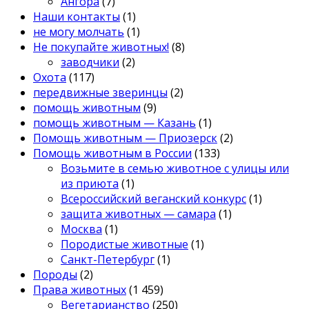
Ангора
(7)
Наши контакты
(1)
не могу молчать
(1)
Не покупайте животных!
(8)
заводчики
(2)
Охота
(117)
передвижные зверинцы
(2)
помощь животным
(9)
помощь животным — Казань
(1)
Помощь животным — Приозерск
(2)
Помощь животным в России
(133)
Возьмите в семью животное с улицы или
из приюта
(1)
Всероссийский веганский конкурс
(1)
защита животных — самара
(1)
Москва
(1)
Породистые животные
(1)
Санкт-Петербург
(1)
Породы
(2)
Права животных
(1 459)
Вегетарианство
(250)