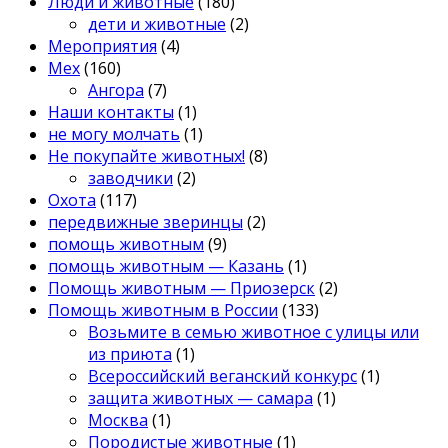
Люди и животные
(180)
дети и животные
(2)
Мероприятия
(4)
Мех
(160)
Ангора
(7)
Наши контакты
(1)
не могу молчать
(1)
Не покупайте животных!
(8)
заводчики
(2)
Охота
(117)
передвижные зверинцы
(2)
помощь животным
(9)
помощь животным — Казань
(1)
Помощь животным — Приозерск
(2)
Помощь животным в России
(133)
Возьмите в семью животное с улицы или
из приюта
(1)
Всероссийский веганский конкурс
(1)
защита животных — самара
(1)
Москва
(1)
Породистые животные
(1)