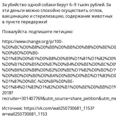
За убийство одной собаки берут 6–9 тысяч рублей. За
эти деньги можно спокойно осуществить отлов,
вакцинацию и стерилизацию, содержание животных
в пункте передержки!
Пожалуйста. подпишите петицию:
https://www.change.org/p/100-
%D0%BC%D0%B8%D0%BB%D0%BB%D0%B8%D0%BE%D0
%D0%BD%D0%B0-
%D1%83%D0%B1%D0%B8%D0%B9%D1%81%D1%82%D0%
%D0%B1%D0%B5%D0%B7%D0%B4%D0%BE%D0%BC%D0
%D0%B6%D0%B8%D0%B2%D0%BE%D1%82%D0%BD%D1
%D0%BD%D0%B0%D0%BA%D0%B0%D0%BD%D1%83%D0
%D1%87%D0%BC-%D0%BF%D0%BE-
%D1%84%D1%83%D1%82%D0%B1%D0%BE%D0%BB%D1%
2018?
recruiter=301407769&utm_source=share_petition&utm_medi
Источник: https://vk.com/wall250730681_1153?
w=wall250730681_1153