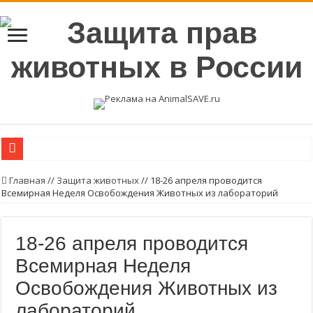
Вегетарианские продукты с высоким содержанием протеинов.
Главная
//
Защита животных
//
18-26 апреля проводится
Всемирная Неделя Освобождения Животных из лабораторий
Возьмите в семью животное из приюта или с улицы.
Пожалуйста, стерилизуйте животных
18-26 апреля проводится
Стерилизуйте животных
Всемирная Неделя
Молоко — без слёз коров и телят! ❤
Освобождения Животных из
Продажа кошек, собак и кроликов запрещена!
лабораторий
Есть альтернативы опытам на животных — почему бы их не использовать?