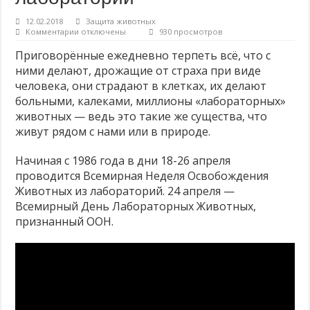
Цирки без животных
12.02.2018
Защита животных
к
Комментарии
отключены
930 просмотров
Вегетарианские продукты с высоким содержанием протеинов
записи
18-
Приговорённые ежедневно терпеть всё, что с
Не носите, не дарите, не покупайте МЕХ!
26
ними делают, дрожащие от страха при виде
апреля
проводится
человека, они страдают в клетках, их делают
Всемирная
больными, калеками, миллионы «лабораторных»
Неделя
животных — ведь это такие же существа, что
Освобождения
Животных
живут рядом с нами или в природе.
из
лабораторий
Начиная с 1986 года в дни 18-26 апреля
проводится Всемирная Неделя Освобождения
Животных из лабораторий. 24 апреля —
Всемирный День Лабораторных Животных,
признанный ООН.