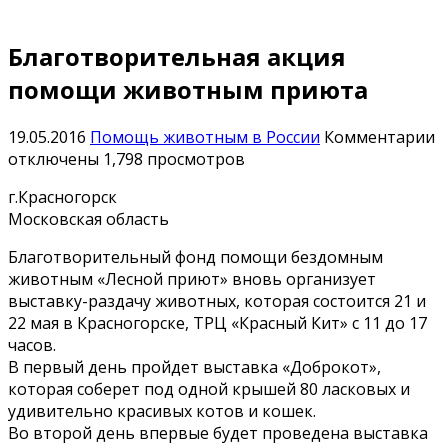
Благотворительная акция
помощи животным приюта
к
19.05.2016
Помощь животным в России
Комментарии
з
отключены
1,798 просмотров
Б
г.Красногорск
а
Московская область
п
ж
Благотворительный фонд помощи бездомным
п
животным «Лесной приют» вновь организует
выставку-раздачу животных, которая состоится 21 и
22 мая в Красногорске, ТРЦ «Красный Кит» с 11 до 17
часов.
В первый день пройдет выставка «Доброкот»,
которая соберет под одной крышей 80 ласковых и
удивительно красивых котов и кошек.
Во второй день впервые будет проведена выставка