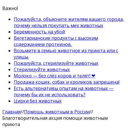
Важно!
Пожалуйста, объясните жителям вашего города,
почему нельзя покупать мех животных
Беременность на убой
Вегетарианские продукты с высоким
содержанием протеинов.
Возьмите в семью животное из приюта или с
улицы.
Пожалуйста, стерилизуйте животных
Стерилизуйте животных
Молоко — без слёз коров и телят! ❤
Продажа кошек, собак и кроликов запрещена!
Есть альтернативы опытам на животных —
почему бы их не использовать?
Цирки без животных
Главная
//
Помощь животным в России
//
Благотворительная акция помощи животным
приюта