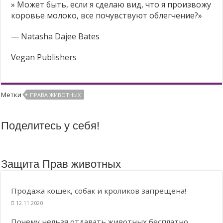
» Может быть, если я сделаю вид, что я произвожу
Молоко — без слёз коров и телят! ❤
коровье молоко, все почувствуют облегчение?»
Продажа кошек, собак и кроликов запрещена!
— Natasha Dajee Bates
Есть альтернативы опытам на животных — почему бы их не использовать?
Vegan Publishers
Метки
ПРАВА ЖИВОТНЫХ
Поделитесь у себя!
Защита Прав животных
Продажа кошек, собак и кроликов запрещена!
12.11.2020
Почему нельзя отдавать животных бесплатно