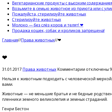
Вегетарианские продукты с высоким содержание
Возьмите в семью животное из приюта или с ули
Пожалуйста, стерилизуйте животных
Стерилизуйте животных
Молоко — без слёз коров и телят! ❤
Продажа кошек, собак и кроликов запрещена!
Главная
//
Права животных
//
❤
❤
к
31.01.2017
Права животных
Комментарии
отключены
записи
Нельзя к животным подходить с челове­ческой меркой.
❤
вами.
Животные — не меньшие братья и не бедные родственни
пленники земного великолепия и земных страданий.
Генри Бестон