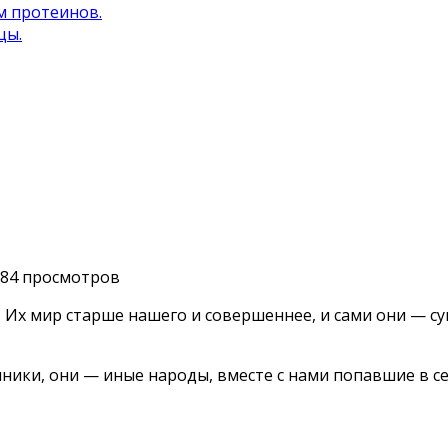
м протеинов.
цы.
984 просмотров
 Их мир старше нашего и совершен­нее, и сами они — с
ки, они — иные народы, вместе с нами попавшие в сеть