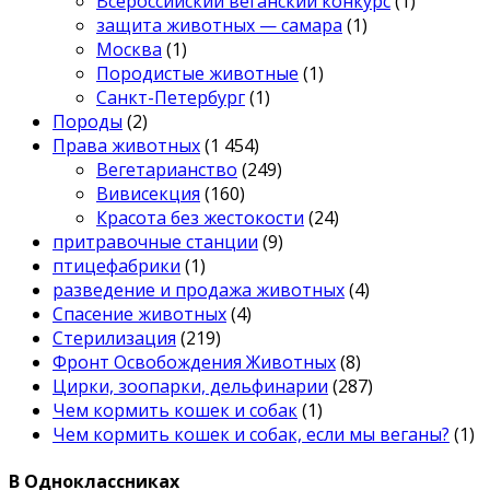
Всероссийский веганский конкурс
(1)
защита животных — самара
(1)
Москва
(1)
Породистые животные
(1)
Санкт-Петербург
(1)
Породы
(2)
Права животных
(1 454)
Вегетарианство
(249)
Вивисекция
(160)
Красота без жестокости
(24)
притравочные станции
(9)
птицефабрики
(1)
разведение и продажа животных
(4)
Спасение животных
(4)
Стерилизация
(219)
Фронт Освобождения Животных
(8)
Цирки, зоопарки, дельфинарии
(287)
Чем кормить кошек и собак
(1)
Чем кормить кошек и собак, если мы веганы?
(1)
В Одноклассниках