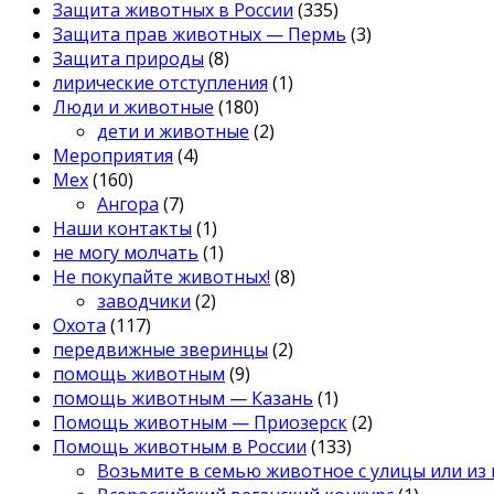
Защита животных в России
(335)
Защита прав животных — Пермь
(3)
Защита природы
(8)
лирические отступления
(1)
Люди и животные
(180)
дети и животные
(2)
Мероприятия
(4)
Мех
(160)
Ангора
(7)
Наши контакты
(1)
не могу молчать
(1)
Не покупайте животных!
(8)
заводчики
(2)
Охота
(117)
передвижные зверинцы
(2)
помощь животным
(9)
помощь животным — Казань
(1)
Помощь животным — Приозерск
(2)
Помощь животным в России
(133)
Возьмите в семью животное с улицы или из