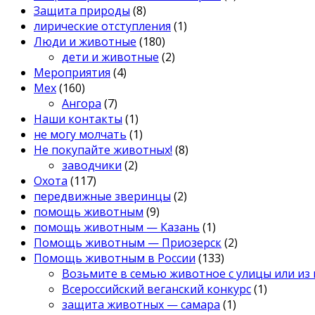
Защита природы
(8)
лирические отступления
(1)
Люди и животные
(180)
дети и животные
(2)
Мероприятия
(4)
Мех
(160)
Ангора
(7)
Наши контакты
(1)
не могу молчать
(1)
Не покупайте животных!
(8)
заводчики
(2)
Охота
(117)
передвижные зверинцы
(2)
помощь животным
(9)
помощь животным — Казань
(1)
Помощь животным — Приозерск
(2)
Помощь животным в России
(133)
Возьмите в семью животное с улицы или из
Всероссийский веганский конкурс
(1)
защита животных — самара
(1)