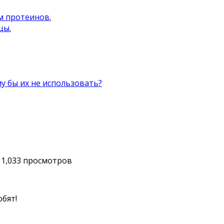
м протеинов.
цы.
 бы их не использовать?
1,033 просмотров
юбят!