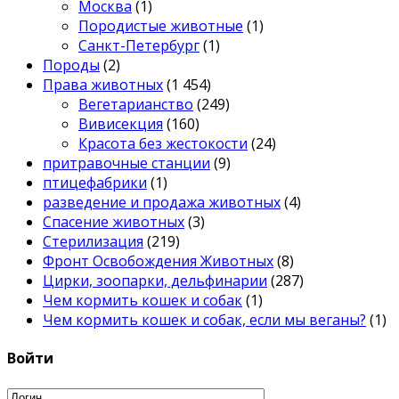
Москва
(1)
Породистые животные
(1)
Санкт-Петербург
(1)
Породы
(2)
Права животных
(1 454)
Вегетарианство
(249)
Вивисекция
(160)
Красота без жестокости
(24)
притравочные станции
(9)
птицефабрики
(1)
разведение и продажа животных
(4)
Спасение животных
(3)
Стерилизация
(219)
Фронт Освобождения Животных
(8)
Цирки, зоопарки, дельфинарии
(287)
Чем кормить кошек и собак
(1)
Чем кормить кошек и собак, если мы веганы?
(1)
Войти