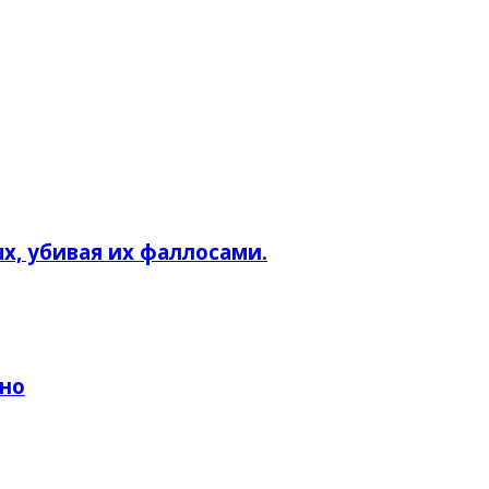
, убивая их фаллосами.
тно