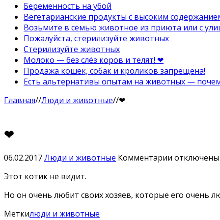
Беременность на убой
Вегетарианские продукты с высоким содержание
Возьмите в семью животное из приюта или с ули
Пожалуйста, стерилизуйте животных
Стерилизуйте животных
Молоко — без слёз коров и телят! ❤
Продажа кошек, собак и кроликов запрещена!
Есть альтернативы опытам на животных — почему
Главная
//
Люди и животные
//
❤
❤
к
06.02.2017
Люди и животные
Комментарии
отключены
записи
Этот котик не видит.
❤
Но он очень любит своих хозяев, которые его очень л
Метки
люди и животные