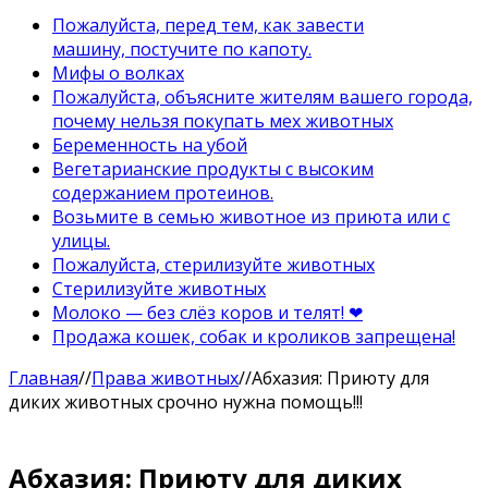
Пожалуйста, перед тем, как завести
машину, постучите по капоту.
Мифы о волках
Пожалуйста, объясните жителям вашего города,
почему нельзя покупать мех животных
Беременность на убой
Вегетарианские продукты с высоким
содержанием протеинов.
Возьмите в семью животное из приюта или с
улицы.
Пожалуйста, стерилизуйте животных
Стерилизуйте животных
Молоко — без слёз коров и телят! ❤
Продажа кошек, собак и кроликов запрещена!
Главная
//
Права животных
//
Абхазия: Приюту для
диких животных срочно нужна помощь!!!
Абхазия: Приюту для диких