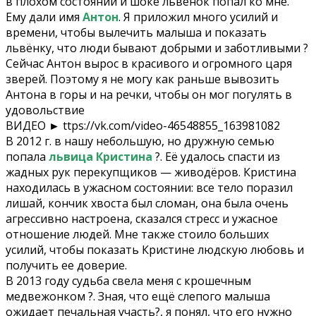
в плохом состоянии и шоке львенок попал ко мне.
Ему дали имя
Антон
. Я приложил много усилий и
времени, чтобы вылечить малыша и показать
львёнку, что люди бывают добрыми и заботливыми ?
Сейчас Антон вырос в красивого и огромного царя
зверей. Поэтому я не могу как раньше вывозить
Антона в горы и на речки, чтобы он мог погулять в
удовольствие
ВИДЕО ► ttps://vk.com/video-46548855_163981082
В 2012 г. в нашу небольшую, но дружную семью
попала
львица Кристина
?. Её удалось спасти из
жадных рук перекупщиков — живодёров. Кристина
находилась в ужасном состоянии: все тело поразил
лишай, кончик хвоста был сломан, она была очень
агрессивно настроена, сказался стресс и ужасное
отношение людей. Мне также стоило больших
усилий, чтобы показать Кристине людскую любовь и
получить ее доверие.
В 2013 году судьба свела меня с крошечным
медвежонком ?. Зная, что ещё слепого малыша
ожидает печальная участь?, я понял, что его нужно