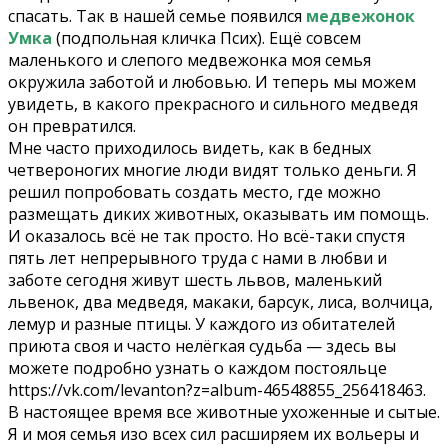
спасать. Так в нашей семье появился
медвежонок
Умка
(подпольная кличка Псих). Ещё совсем
маленького и слепого медвежонка моя семья
окружила заботой и любовью. И теперь мы можем
увидеть, в какого прекрасного и сильного медведя
он превратился.
Мне часто приходилось видеть, как в бедных
четвероногих многие люди видят только деньги. Я
решил попробовать создать место, где можно
размещать диких животных, оказывать им помощь.
И оказалось всё не так просто. Но всё-таки спустя
пять лет непрерывного труда с нами в любви и
заботе сегодня живут шесть львов, маленький
львенок, два медведя, макаки, ​​барсук, лиса, волчица,
лемур и разные птицы. У каждого из обитателей
приюта своя и часто нелёгкая судьба — здесь вы
можете подробно узнать о каждом постояльце
https://vk.com/levanton?z=album-46548855_256418463.
В настоящее время все животные ухоженные и сытые.
Я и моя семья изо всех сил расширяем их вольеры и