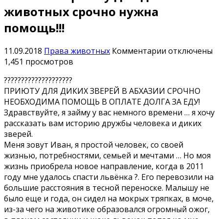
животных срочно нужна
помощь!!!
к
11.09.2018
Права животных
Комментарии
отключены
записи
1,451 просмотров
Абхазия:
????????????????????
Приюту
ПРИЮТУ ДЛЯ ДИКИХ ЗВЕРЕЙ В АБХАЗИИ СРОЧНО
для
НЕОБХОДИМА ПОМОЩЬ В ОПЛАТЕ ДОЛГА ЗА ЕДУ!
диких
Здравствуйте, я займу у вас немного времени … я хочу
животных
рассказать вам историю дружбы человека и диких
срочно
зверей.
нужна
Меня зовут Иван, я простой человек, со своей
помощь!!!
жизнью, потребностями, семьей и мечтами … Но моя
жизнь приобрела новое направление, когда в 2011
году мне удалось спасти львёнка ?. Его перевозили на
большие расстояния в тесной переноске. Малышу не
было еще и года, он сидел на мокрых тряпках, в моче,
из-за чего на животике образовался огромный ожог,