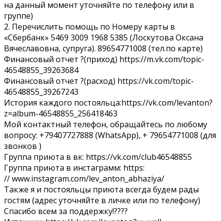
на данный момент уточняйте по телефону или в
группе)
2. Перечислить помощь по Номеру карты в
«Сбербанк» 5469 3009 1968 5385 (Лоскутова Оксана
Вячеславовна, супруга). 89654771008 (тел.по карте)
Финансовый отчет ?(приход) https://m.vk.com/topic-
46548855_39263684
Финансовый отчет ?(расход) https://vk.com/topic-
46548855_39267243
История каждого постояльца:https://vk.com/levanton?
z=album-46548855_256418463
Мой контактный телефон, обращайтесь по любому
вопросу: +79407727888 (WhatsApp), + 79654771008 (для
звонков )
Группа приюта в вк: https://vk.com/club46548855
Группа приюта в инстаграмм: https:
// www.instagram.com/lev_anton_abhaziya/
Также я и постояльцы приюта всегда будем рады
гостям (адрес уточняйте в личке или по телефону)
Спасибо всем за поддержку!????