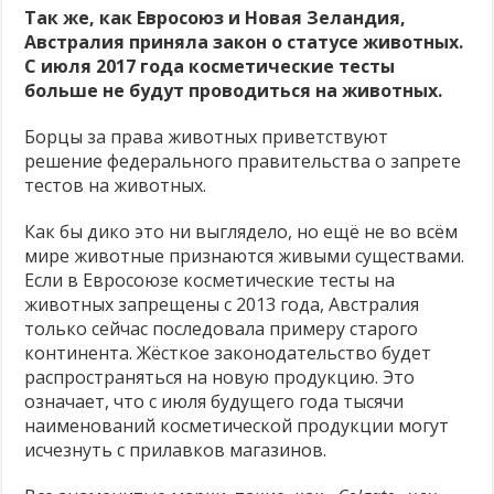
запрещает
Так же, как Евросоюз и Новая Зеландия,
Продажа кошек, собак и кроликов запрещена!
тесты
Австралия приняла закон о статусе животных.
на
Есть альтернативы опытам на животных — почему бы их не использовать?
животных!
С июля 2017 года косметические тесты
больше не будут проводиться на животных.
Цирки без животных
Борцы за права животных приветствуют
решение федерального правительства о запрете
тестов на животных.
Как бы дико это ни выглядело, но ещё не во всём
мире животные признаются живыми существами.
Если в Евросоюзе косметические тесты на
животных запрещены с 2013 года, Австралия
только сейчас последовала примеру старого
континента. Жёсткое законодательство будет
распространяться на новую продукцию. Это
означает, что с июля будущего года тысячи
наименований косметической продукции могут
исчезнуть с прилавков магазинов.