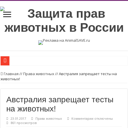
Пожалуйста, объясните жителям вашего города, почему нельзя покупать ме
Главная
//
Права животных
//
Австралия запрещает тесты на
животных!
Беременность на убой
Вегетарианские продукты с высоким содержанием протеинов.
Австралия запрещает тесты
Возьмите в семью животное из приюта или с улицы.
на животных!
Пожалуйста, стерилизуйте животных
Стерилизуйте животных
к
23.01.2017
Права животных
Комментарии
отключены
записи
861 просмотров
Молоко — без слёз коров и телят! ❤
Австралия