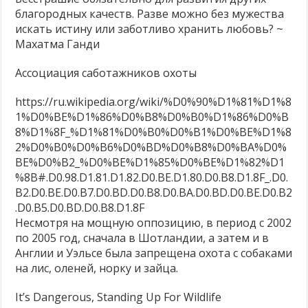
саботажников
благородных качеств. Разве можно без мужества
Молоко — без слёз коров и телят! ❤
охоты
искать истину или заботливо хранить любовь? ~
Продажа кошек, собак и кроликов запрещена!
Махатма Ганди
Есть альтернативы опытам на животных — почему бы их не использовать?
Ассоциация саботажников охоты
https://ru.wikipedia.org/wiki/%D0%90%D1%81%D1%8
1%D0%BE%D1%86%D0%B8%D0%B0%D1%86%D0%B
8%D1%8F_%D1%81%D0%B0%D0%B1%D0%BE%D1%8
2%D0%B0%D0%B6%D0%BD%D0%B8%D0%BA%D0%
BE%D0%B2_%D0%BE%D1%85%D0%BE%D1%82%D1
%8B#.D0.98.D1.81.D1.82.D0.BE.D1.80.D0.B8.D1.8F_.D0.
B2.D0.BE.D0.B7.D0.BD.D0.B8.D0.BA.D0.BD.D0.BE.D0.B2
.D0.B5.D0.BD.D0.B8.D1.8F
Несмотря на мощную оппозицию, в период с 2002
по 2005 год, сначала в Шотландии, а затем и в
Англии и Уэльсе была запрещена охота с собаками
на лис, оленей, норку и зайца.
It’s Dangerous, Standing Up For Wildlife