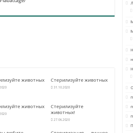
ua-labattage/
н
Н
илизуйте животных
Стерилизуйте животных
.2020
31.10.2020
илизуйте животных
Стерилизуйте
животных!
.2020
27.06.2020
 вы любите
Стерилизация — лучшее