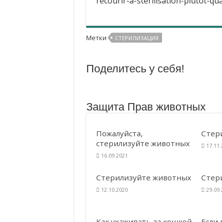
recourir-a-sterilisation-plutot-q
Метки
СТЕРИЛИЗАЦИЯ
Поделитесь у себя!
Защита Прав животных
Пожалуйста,
Стер
стерилизуйте животных
17.11
16.09.2021
Стерилизуйте животных
Стер
12.10.2020
29.09
Как ухаживать за кошкой
Если