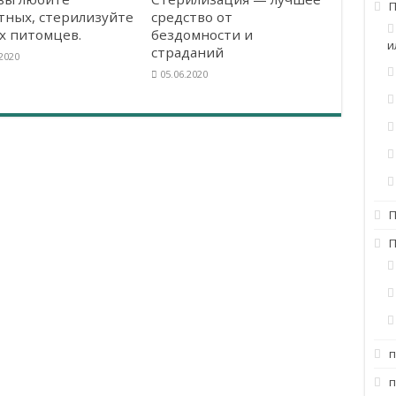
П
тных, стерилизуйте
средство от
х питомцев.
бездомности и
и
страданий
.2020
05.06.2020