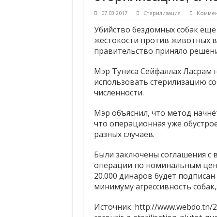
Молоко — без слёз коров и телят! ❤
07.03.2017
Стерилизация
Комме
Продажа кошек, собак и кроликов з
Убийство бездомных собак ещё 
жестокости против животных в
Есть альтернативы опытам на живо
правительство приняло решени
Мэр Туниса Сейфаллах Ласрам 
использовать стерилизацию со
численности.
Мэр объяснил, что метод начнёт
что операционная уже обустрое
разных случаев.
Были заключены соглашения с 
операции по номинальным цен
20.000 динаров будет подписан
минимуму агрессивность собак,»
Источник: http://www.webdo.tn/20