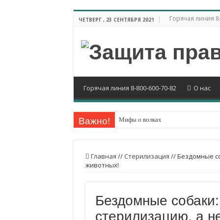
Горячая линия 8-
ЧЕТВЕРГ , 23 СЕНТЯБРЯ 2021
Горячая линия 8-800-600-70-82
О нас
Важно!
Мифы о волках
Пожалуйста, объясните жителям ваш
Беременность на убой
Главная
//
Стерилизация
//
Бездомные со
животных!
Вегетарианские продукты с высоки
Возьмите в семью животное из прию
Бездомные собаки:
Пожалуйста, стерилизуйте животны
стерилизацию, а н
Стерилизуйте животных