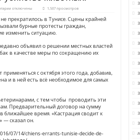
к
нтарии
отключены
1,507 просмотров
записи
апрещена!
Бездомные
не прекратилось в Тунисе. Сцены крайней
собаки:
З
ызвали бурные протесты граждан,
тных — почему бы их не использовать?
Тунис
выбирает
е изменить ситуацию.
стерилизацию,
а
недавно объявил о решении местных властей
не
убийство
бак в качестве меры по сокращению их
животных!
 применяться с октября этого года, добавив,
на и в ней есть всё необходимое для самых
З
ветеринарами, с тем чтобы проводить эти
З
ам. Предварительный договор на сумму
 в ближайшее время. «Кастрация сводит к
 — сказал он.
16/07/14/chiens-errants-tunisie-decide-de-
л