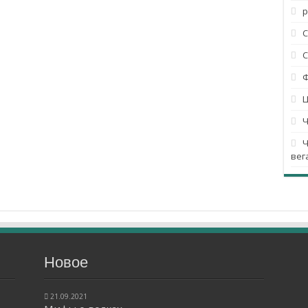
р
Ц
Ч
Ч
вег
Новое
21.09.2021