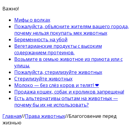
Важно!
Мифы о волках
Пожалуйста, объясните жителям вашего города,
почему нельзя покупать мех животных
Беременность на убой
Вегетарианские продукты с высоким
содержанием протеинов.
Возьмите в семью животное из приюта или с
улицы.
Пожалуйста, стерилизуйте животных
Стерилизуйте животных
Молоко — без слёз коров и телят! ❤
Продажа кошек, собак и кроликов запрещена!
Есть альтернативы опытам на животных —
почему бы их не использовать?
Главная
//
Права животных
//
Благоговение перед
жизнью