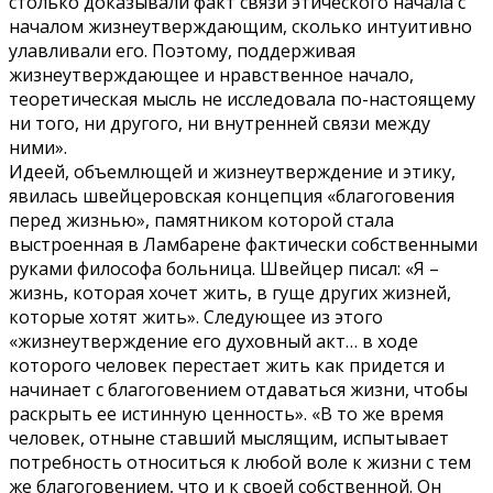
столько доказывали факт связи этического начала с
началом жизнеутверждающим, сколько интуитивно
улавливали его. Поэтому, поддерживая
жизнеутверждающее и нравственное начало,
теоретическая мысль не исследовала по-настоящему
ни того, ни другого, ни внутренней связи между
ними».
Идеей, объемлющей и жизнеутверждение и этику,
явилась швейцеровская концепция «благоговения
перед жизнью», памятником которой стала
выстроенная в Ламбарене фактически собственными
руками философа больница. Швейцер писал: «Я –
жизнь, которая хочет жить, в гуще других жизней,
которые хотят жить». Следующее из этого
«жизнеутверждение его духовный акт… в ходе
которого человек перестает жить как придется и
начинает с благоговением отдаваться жизни, чтобы
раскрыть ее истинную ценность». «В то же время
человек, отныне ставший мыслящим, испытывает
потребность относиться к любой воле к жизни с тем
же благоговением, что и к своей собственной. Он