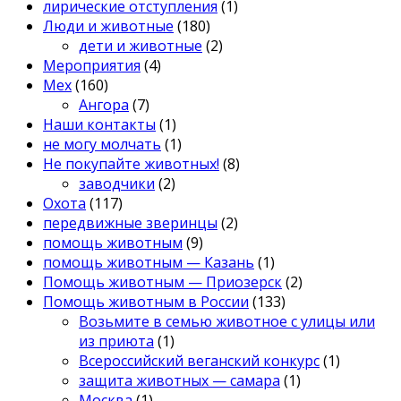
лирические отступления
(1)
Люди и животные
(180)
дети и животные
(2)
Мероприятия
(4)
Мех
(160)
Ангора
(7)
Наши контакты
(1)
не могу молчать
(1)
Не покупайте животных!
(8)
заводчики
(2)
Охота
(117)
передвижные зверинцы
(2)
помощь животным
(9)
помощь животным — Казань
(1)
Помощь животным — Приозерск
(2)
Помощь животным в России
(133)
Возьмите в семью животное с улицы или
из приюта
(1)
Всероссийский веганский конкурс
(1)
защита животных — самара
(1)
Москва
(1)