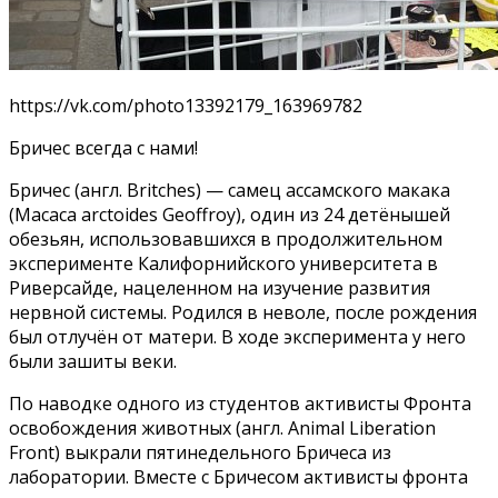
https://vk.com/photo13392179_163969782
Бричес всегда с нами!
Бричес (англ. Britches) — самец ассамского макака
(Macaca arctoides Geoffroy), один из 24 детёнышей
обезьян, использовавшихся в продолжительном
эксперименте Калифорнийского университета в
Риверсайде, нацеленном на изучение развития
нервной системы. Родился в неволе, после рождения
был отлучён от матери. В ходе эксперимента у него
были зашиты веки.
По наводке одного из студентов активисты Фронта
освобождения животных (англ. Animal Liberation
Front) выкрали пятинедельного Бричеса из
лаборатории. Вместе с Бричесом активисты фронта