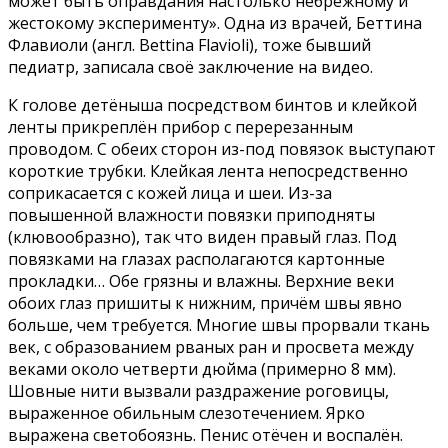
может быть оправдания настолько небрежному и
жестокому эксперименту». Одна из врачей, Беттина
Флавиоли (англ. Bettina Flavioli), тоже бывший
педиатр, записала своё заключение на видео.
К голове детёныша посредством бинтов и клейкой
ленты прикреплён прибор с перерезанным
проводом. С обеих сторон из-под повязок выступают
короткие трубки. Клейкая лента непосредственно
соприкасается с кожей лица и шеи. Из-за
повышенной влажности повязки приподняты
(клювообразно), так что виден правый глаз. Под
повязками на глазах располагаются картонные
прокладки… Обе грязны и влажны. Верхние веки
обоих глаз пришиты к нижним, причём швы явно
больше, чем требуется. Многие швы прорвали ткань
век, с образованием рваных ран и просвета между
веками около четверти дюйма (примерно 8 мм).
Шовные нити вызвали раздражение роговицы,
выраженное обильным слезотечением. Ярко
выражена светобоязнь. Пенис отёчен и воспалён.