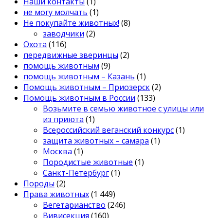
Наши контакты
(1)
не могу молчать
(1)
Не покупайте животных!
(8)
заводчики
(2)
Охота
(116)
передвижные зверинцы
(2)
помощь животным
(9)
помощь животным – Казань
(1)
Помощь животным – Приозерск
(2)
Помощь животным в России
(133)
Возьмите в семью животное с улицы или
из приюта
(1)
Всероссийский веганский конкурс
(1)
защита животных – самара
(1)
Москва
(1)
Породистые животные
(1)
Санкт-Петербург
(1)
Породы
(2)
Права животных
(1 449)
Вегетарианство
(246)
Вивисекция
(160)