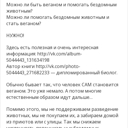
кормить
Можно ли быть веганом и помогать бездомным
Молоко — без слёз коров и телят! ❤
кошек
животным?
и
Продажа кошек, собак и кроликов запрещена!
собак,
Можно ли помогать бездомным животным и
если
стать веганом?
Есть альтернативы опытам на животных — почему бы их не использовать?
мы
веганы?
НУЖНО!
Здесь есть полезная и очень интересная
информация: http://vk.com/album-
5044443_131634198
Автор книги http://vk.com/photo-
5044443_271682233 — дипломированный биолог.
Обычно бывает так, что человек САМ становится
веганом. Это уже немало. А потом многие
естественным образом идут дальше…
Помимо этого, мы не поддерживаем разведение
животных, мы не покупаем их, а забираем домой
из приютов или с улицы. Так мы снижаем
численность потенциальных бездомных