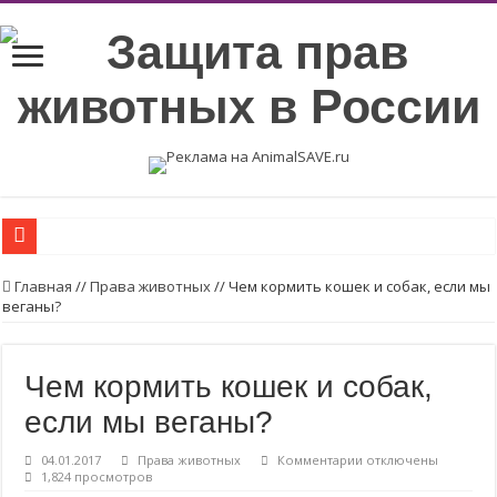
Мифы о волках
Главная
//
Права животных
//
Чем кормить кошек и собак, если мы
веганы?
Пожалуйста, объясните жителям вашего города, почему нельзя покупать ме
Беременность на убой
Чем кормить кошек и собак,
Вегетарианские продукты с высоким содержанием протеинов.
если мы веганы?
Возьмите в семью животное из приюта или с улицы.
Пожалуйста, стерилизуйте животных
к
04.01.2017
Права животных
Комментарии
отключены
записи
1,824 просмотров
Стерилизуйте животных
Чем