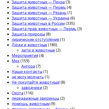
Защита животных — Пенза
(3)
Защита животных — Пермь
(4)
Защита животных — Рязань
(1)
Защита животных — Украина
(6)
Защита животных в России
(335)
Защита прав животных — Пермь
(3)
Защита природы
(8)
лирические отступления
(1)
Люди и животные
(180)
дети и животные
(2)
Мероприятия
(4)
Мех
(159)
Ангора
(7)
Наши контакты
(1)
не могу молчать
(1)
Не покупайте животных!
(8)
заводчики
(2)
Охота
(116)
передвижные зверинцы
(2)
помощь животным
(9)
помощь животным — Казань
(1)