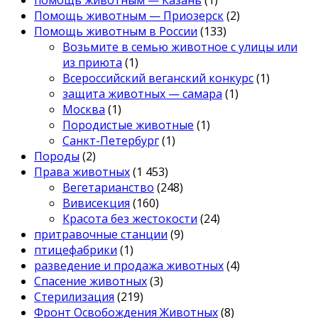
Помощь животным — Приозерск
(2)
Помощь животным в России
(133)
Возьмите в семью животное с улицы или
из приюта
(1)
Всероссийский веганский конкурс
(1)
защита животных — самара
(1)
Москва
(1)
Породистые животные
(1)
Санкт-Петербург
(1)
Породы
(2)
Права животных
(1 453)
Вегетарианство
(248)
Вивисекция
(160)
Красота без жестокости
(24)
притравочные станции
(9)
птицефабрики
(1)
разведение и продажа животных
(4)
Спасение животных
(3)
Стерилизация
(219)
Фронт Освобождения Животных
(8)