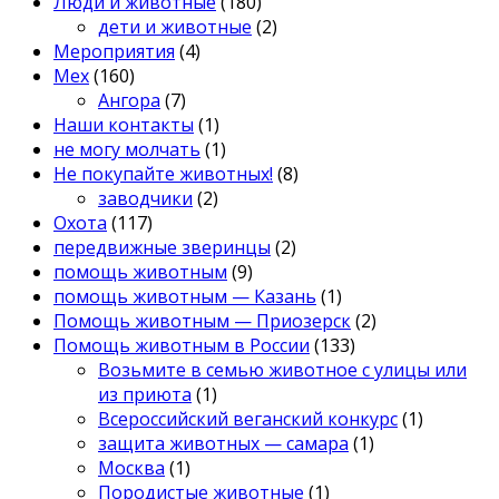
Люди и животные
(180)
дети и животные
(2)
Мероприятия
(4)
Мех
(160)
Ангора
(7)
Наши контакты
(1)
не могу молчать
(1)
Не покупайте животных!
(8)
заводчики
(2)
Охота
(117)
передвижные зверинцы
(2)
помощь животным
(9)
помощь животным — Казань
(1)
Помощь животным — Приозерск
(2)
Помощь животным в России
(133)
Возьмите в семью животное с улицы или
из приюта
(1)
Всероссийский веганский конкурс
(1)
защита животных — самара
(1)
Москва
(1)
Породистые животные
(1)