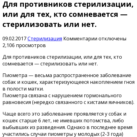
Для противников стерилизации,
или для тех, кто сомневается —
стерилизовать или нет.
к
09.02.2017
Стерилизация
Комментарии
отключены
записи
2,106 просмотров
Для
Для противников стерилизации, или для тех, кто
противников
сомневается — стерилизовать или нет.
стерилизации,
или
Пиометра — весьма распространенное заболевание
для
собак и кошек, характеризующееся накоплением гноя
тех,
в полости матки.
кто
Пиометра связана с нарушением гормонального
сомневается
равновесия (нередко связанного с кистами яичников).
—
стерилизовать
Чаще всего это заболевание проявляется у собак и
или
кошек старше 6 лет, не имевших потомства, либо
нет.
выбывших из разведения. Однако в последнее время
участились случаи пиометры у молодых (2-3 года)