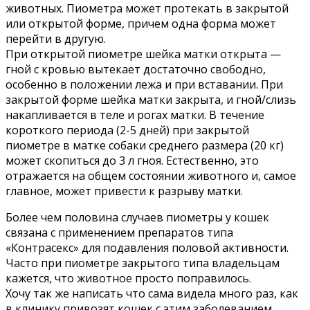
животных. Пиометра может протекать в закрытой
или открытой форме, причем одна форма может
перейти в другую.
При открытой пиометре шейка матки открыта —
гной с кровью вытекает достаточно свободно,
особенно в положении лежа и при вставании. При
закрытой форме шейка матки закрыта, и гной/слизь
накапливается в теле и рогах матки. В течение
короткого периода (2-5 дней) при закрытой
пиометре в матке собаки среднего размера (20 кг)
может скопиться до 3 л гноя. Естественно, это
отражается на общем состоянии животного и, самое
главное, может привести к разрыву матки.
Более чем половина случаев пиометры у кошек
связана с применением препаратов типа
«Контрасекс» для подавления половой активности.
Часто при пиометре закрытого типа владельцам
кажется, что животное просто поправилось.
Хочу так же написать что сама видела много раз, как
в клинику привозят кошек с этим заболеванием,