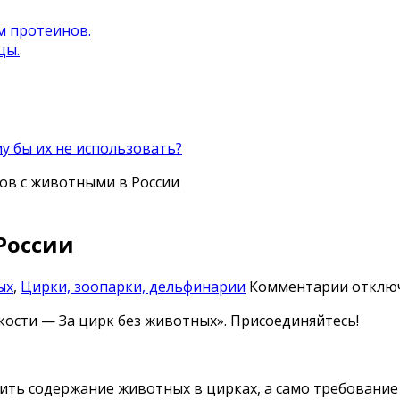
м протеинов.
цы.
 бы их не использовать?
ков с животными в России
России
к
ых
,
Цирки, зоопарки, дельфинарии
Комментарии
отклю
записи
кости — За цирк без животных». Присоединяйтесь!
За
запрет
цирко
с
тить содержание животных в цирках, а само требование