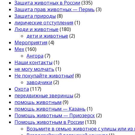
Защита животных в России
(335)
Защита прав животных — Пермь
(3)
Защита природы
(8)
лирические отступления
(1)
Люди и животные
(180)
дети и животные
(2)
Мероприятия
(4)
Мех
(160)
Ангора
(7)
Наши контакты
(1)
не могу молчать
(1)
Не покупайте животных!
(8)
заводчики
(2)
Охота
(117)
передвижные зверинцы
(2)
помощь животным
(9)
помощь животным — Казань
(1)
Помощь животным — Приозерск
(2)
Помощь животным в России
(133)
Возьмите в семью животное с улицы или из