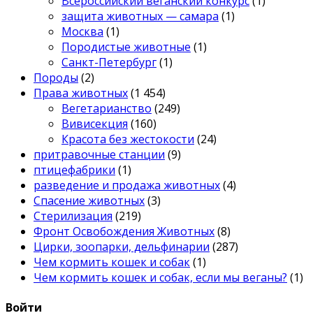
Всероссийский веганский конкурс
(1)
защита животных — самара
(1)
Москва
(1)
Породистые животные
(1)
Санкт-Петербург
(1)
Породы
(2)
Права животных
(1 454)
Вегетарианство
(249)
Вивисекция
(160)
Красота без жестокости
(24)
притравочные станции
(9)
птицефабрики
(1)
разведение и продажа животных
(4)
Спасение животных
(3)
Стерилизация
(219)
Фронт Освобождения Животных
(8)
Цирки, зоопарки, дельфинарии
(287)
Чем кормить кошек и собак
(1)
Чем кормить кошек и собак, если мы веганы?
(1)
Войти