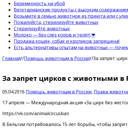
Беременность на убой
Вегетарианские продукты с высоким содержание
Возьмите в семью животное из приюта или с ули
Пожалуйста, стерилизуйте животных
Стерилизуйте животных
Молоко — без слёз коров и телят! ❤
Продажа кошек, собак и кроликов запрещена!
Есть альтернативы опытам на животных — почему
Главная
//
Помощь животным в России
//
За запрет цир
За запрет цирков с животными в 
05.04.2016
Помощь животным в России
,
Права животн
17 апреля — Международная акция «За цирк без жесто
https://vk.com/animalcircusban
В Бельгии потребовалось 15 лет борьбы, чтобы запре