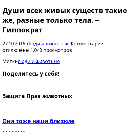
Души всех живых существ такие
же, разные только тела. ~
Гиппократ
к
27.10.2016
Люди и животные
Комментарии
записи
отключены
1,040 просмотров
Души
Метки
люди и животные
всех
живых
Поделитесь у себя!
существ
такие
же,
разные
Защита Прав животных
только
тела.
~
Они тоже наши близкие
Гиппократ