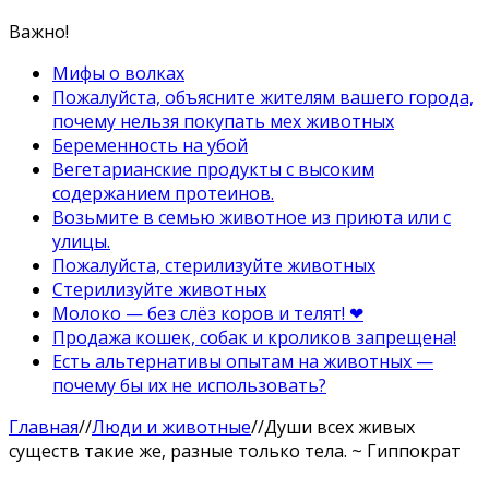
Важно!
Мифы о волках
Пожалуйста, объясните жителям вашего города,
почему нельзя покупать мех животных
Беременность на убой
Вегетарианские продукты с высоким
содержанием протеинов.
Возьмите в семью животное из приюта или с
улицы.
Пожалуйста, стерилизуйте животных
Стерилизуйте животных
Молоко — без слёз коров и телят! ❤
Продажа кошек, собак и кроликов запрещена!
Есть альтернативы опытам на животных —
почему бы их не использовать?
Главная
//
Люди и животные
//
Души всех живых
существ такие же, разные только тела. ~ Гиппократ