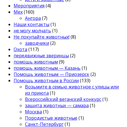
Мероприятия
(4)
Мех
(160)
Ангора
(7)
Наши контакты
(1)
не могу молчать
(1)
Не покупайте животных!
(8)
заводчики
(2)
Охота
(117)
передвижные зверинцы
(2)
помощь животным
(9)
помощь животным — Казань
(1)
Помощь животным — Приозерск
(2)
Помощь животным в России
(133)
Возьмите в семью животное с улицы или
из приюта
(1)
Всероссийский веганский конкурс
(1)
защита животных — самара
(1)
Москва
(1)
Породистые животные
(1)
Санкт-Петербург
(1)