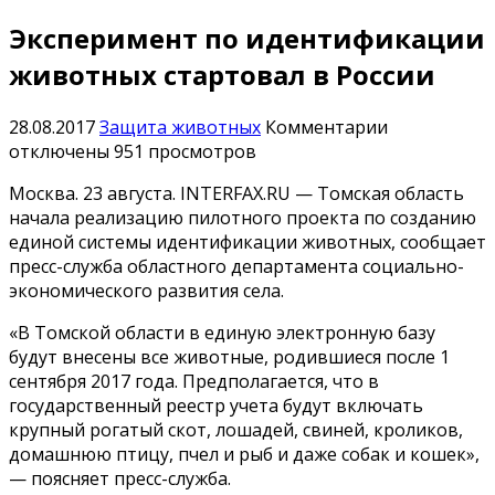
Эксперимент по идентификации
животных стартовал в России
к
28.08.2017
Защита животных
Комментарии
записи
отключены
951 просмотров
Эксперимен
Москва. 23 августа. INTERFAX.RU — Томская область
по
начала реализацию пилотного проекта по созданию
идентифик
единой системы идентификации животных, сообщает
животных
пресс-служба областного департамента социально-
стартовал
экономического развития села.
в
России
«В Томской области в единую электронную базу
будут внесены все животные, родившиеся после 1
сентября 2017 года. Предполагается, что в
государственный реестр учета будут включать
крупный рогатый скот, лошадей, свиней, кроликов,
домашнюю птицу, пчел и рыб и даже собак и кошек»,
— поясняет пресс-служба.