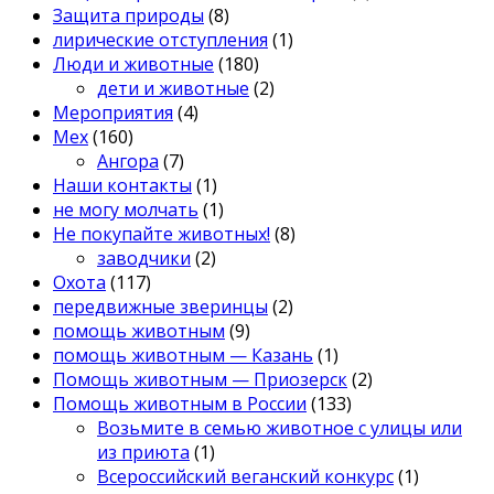
Защита природы
(8)
лирические отступления
(1)
Люди и животные
(180)
дети и животные
(2)
Мероприятия
(4)
Мех
(160)
Ангора
(7)
Наши контакты
(1)
не могу молчать
(1)
Не покупайте животных!
(8)
заводчики
(2)
Охота
(117)
передвижные зверинцы
(2)
помощь животным
(9)
помощь животным — Казань
(1)
Помощь животным — Приозерск
(2)
Помощь животным в России
(133)
Возьмите в семью животное с улицы или
из приюта
(1)
Всероссийский веганский конкурс
(1)