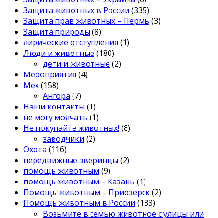
Защита животных в России
(335)
Защита прав животных – Пермь
(3)
Защита природы
(8)
лирические отступления
(1)
Люди и животные
(180)
дети и животные
(2)
Мероприятия
(4)
Мех
(158)
Ангора
(7)
Наши контакты
(1)
не могу молчать
(1)
Не покупайте животных!
(8)
заводчики
(2)
Охота
(116)
передвижные зверинцы
(2)
помощь животным
(9)
помощь животным – Казань
(1)
Помощь животным – Приозерск
(2)
Помощь животным в России
(133)
Возьмите в семью животное с улицы или