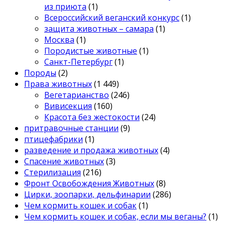
из приюта
(1)
Всероссийский веганский конкурс
(1)
защита животных – самара
(1)
Москва
(1)
Породистые животные
(1)
Санкт-Петербург
(1)
Породы
(2)
Права животных
(1 449)
Вегетарианство
(246)
Вивисекция
(160)
Красота без жестокости
(24)
притравочные станции
(9)
птицефабрики
(1)
разведение и продажа животных
(4)
Спасение животных
(3)
Стерилизация
(216)
Фронт Освобождения Животных
(8)
Цирки, зоопарки, дельфинарии
(286)
Чем кормить кошек и собак
(1)
Чем кормить кошек и собак, если мы веганы?
(1)