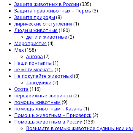
Защита животных в России
(335)
Защита прав животных – Пермь
(3)
Защита природы
(8)
лирические отступления
(1)
Люди и животные
(180)
дети и животные
(2)
Мероприятия
(4)
Мех
(158)
Ангора
(7)
Наши контакты
(1)
не могу молчать
(1)
Не покупайте животных!
(8)
заводчики
(2)
Охота
(116)
передвижные зверинцы
(2)
помощь животным
(9)
помощь животным – Казань
(1)
Помощь животным – Приозерск
(2)
Помощь животным в России
(133)
Возьмите в семью животное с улицы или из