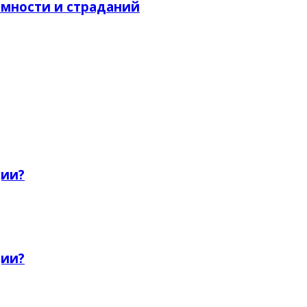
омности и страданий
ции?
ции?