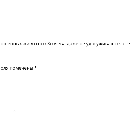
рошенных животных.Хозяева даже не удосуживаются сте
поля помечены
*