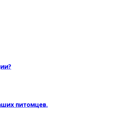
ции?
аших питомцев.