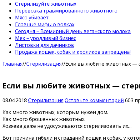
Стерилизуйте животных
Перевозка травмированного животного
Мясо убивает
Главные мифы о волках
Сегодня – Всемирный день веганского молока
Мех – уродливый бизнес
Листовки для дачников
Продажа кошек, собак и кроликов запрещена!
Главная
//
Стерилизация
//
Если вы любите животных — 
Если вы любите животных — сте
08.04.2018
Стерилизация
Оставьте комментарий
603 п
Как много животных, которым нужен дом.
Как много брошенных животных.
Хозяева даже не удосуживаются стерилизовать их…
Вот причина гибели и страданий кошек и собак, у кот