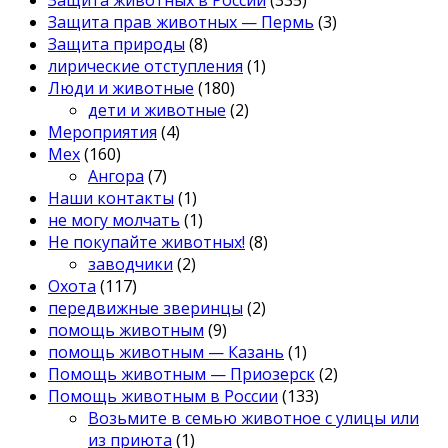
Защита прав животных — Пермь
(3)
Защита природы
(8)
лирические отступления
(1)
Люди и животные
(180)
дети и животные
(2)
Мероприятия
(4)
Мех
(160)
Ангора
(7)
Наши контакты
(1)
не могу молчать
(1)
Не покупайте животных!
(8)
заводчики
(2)
Охота
(117)
передвижные зверинцы
(2)
помощь животным
(9)
помощь животным — Казань
(1)
Помощь животным — Приозерск
(2)
Помощь животным в России
(133)
Возьмите в семью животное с улицы или
из приюта
(1)