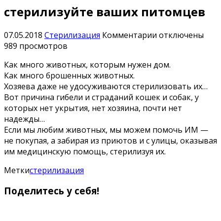
стерилизуйте ваших питомцев
к
07.05.2018
Стерилизация
Комментарии
отключены
записи
989 просмотров
Если
Как много животных, которым нужен дом.
вы
Как много брошенных животных.
любите
Хозяева даже не удосуживаются стерилизовать их…
животных
Вот причина гибели и страданий кошек и собак, у
—
которых нет укрытия, нет хозяина, почти нет
стерилизуйте
надежды…
ваших
Если мы любим животных, мы можем помочь ИМ —
питомцев
не покупая, а забирая из приютов и с улицы, оказывая
им медицинскую помощь, стерилизуя их.
Метки
стерилизация
Поделитесь у себя!