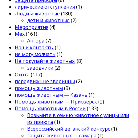
лирические отступления
(1)
Люди и животные
(180)
дети и животные
(2)
Мероприятия
(4)
Мех
(161)
Ангора
(7)
Наши контакты
(1)
не могу молчать
(1)
Не покупайте животных!
(8)
заводчики
(2)
Охота
(117)
передвижные зверинцы
(2)
помощь животным
(9)
помощь животным — Казань
(1)
Помощь животным — Приозерск
(2)
Помощь животным в России
(133)
Возьмите в семью животное с улицы или
из приюта
(1)
Всероссийский веганский конкурс
(1)
защита животных — самара
(1)