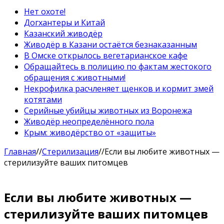
Нет охоте!
Догхантеры и Китай
Казанский живодёр
Живодёр в Казани остаётся безнаказанным
В Омске открылось вегетарианское кафе
Обращайтесь в полицию по фактам жестокого
обращения с животными!
Некрофилка расчленяет щенков и кормит змей
котятами
Серийные убийцы животных из Воронежа
Живодёр неопределённого пола
Крым: живодёрство от «защиты»
Главная
//
Стерилизация
//
Если вы любите животных —
стерилизуйте ваших питомцев
Если вы любите животных —
стерилизуйте ваших питомцев