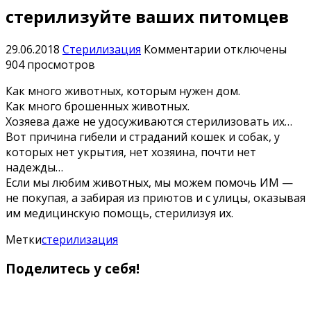
стерилизуйте ваших питомцев
к
29.06.2018
Стерилизация
Комментарии
отключены
записи
904 просмотров
Если
Как много животных, которым нужен дом.
вы
Как много брошенных животных.
любите
Хозяева даже не удосуживаются стерилизовать их…
животных
Вот причина гибели и страданий кошек и собак, у
—
которых нет укрытия, нет хозяина, почти нет
стерилизуйте
надежды…
ваших
Если мы любим животных, мы можем помочь ИМ —
питомцев
не покупая, а забирая из приютов и с улицы, оказывая
им медицинскую помощь, стерилизуя их.
Метки
стерилизация
Поделитесь у себя!