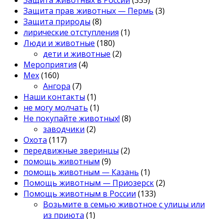
Защита прав животных — Пермь
(3)
Защита природы
(8)
лирические отступления
(1)
Люди и животные
(180)
дети и животные
(2)
Мероприятия
(4)
Мех
(160)
Ангора
(7)
Наши контакты
(1)
не могу молчать
(1)
Не покупайте животных!
(8)
заводчики
(2)
Охота
(117)
передвижные зверинцы
(2)
помощь животным
(9)
помощь животным — Казань
(1)
Помощь животным — Приозерск
(2)
Помощь животным в России
(133)
Возьмите в семью животное с улицы или
из приюта
(1)