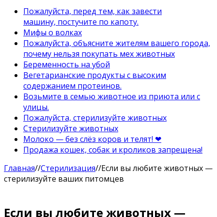
Пожалуйста, перед тем, как завести
машину, постучите по капоту.
Мифы о волках
Пожалуйста, объясните жителям вашего города,
почему нельзя покупать мех животных
Беременность на убой
Вегетарианские продукты с высоким
содержанием протеинов.
Возьмите в семью животное из приюта или с
улицы.
Пожалуйста, стерилизуйте животных
Стерилизуйте животных
Молоко — без слёз коров и телят! ❤
Продажа кошек, собак и кроликов запрещена!
Главная
//
Стерилизация
//
Если вы любите животных —
стерилизуйте ваших питомцев
Если вы любите животных —