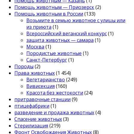
помощь животным — Казань
(1)
Помощь животным — Приозерск
(2)
Помощь животным в России
(133)
Возьмите в семью животное с улицы или
из приюта
(1)
Всероссийский веганский конкурс
(1)
защита животных — самара
(1)
Москва
(1)
Породистые животные
(1)
Санкт-Петербург
(1)
Породы
(2)
Права животных
(1 454)
Вегетарианство
(249)
Вивисекция
(160)
Красота без жестокости
(24)
притравочные станции
(9)
птицефабрики
(1)
разведение и продажа животных
(4)
Спасение животных
(3)
Стерилизация
(219)
Фронт Освобождения Животных
(8)