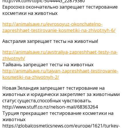
http://vk.com/topic-5044443_22879380
Евросоюз окончательно запрещает тестирование
косметики на животных
http://animalsave.ru/evrosoyuz-okonchatelno-
zapreshhaet-testirovanie-kosmetiki-na-zhivotnyh-6/
Австралия запрещает тесты на животных!
http://animalsave.ru/avstraliya-zapreshhaet-testy-na-
zhivotnyh/
Тайвань запрещает тесты на животных
http://animalsave.ru/tajvan-zapreshhaet-testirovanie-
kosmetiki-na-zhivotnyh-2/
Новая Зеландия запрещает тестирование на
животных и юридически закрепляет за животными
статус существ,способных чувствовать.
http://www.stuff.co.nz/nelson-mail/68363264
Турция прекращает тестирование косметики на
животных
https://globalcosmeticsnews.com/europe/1621/turkey-