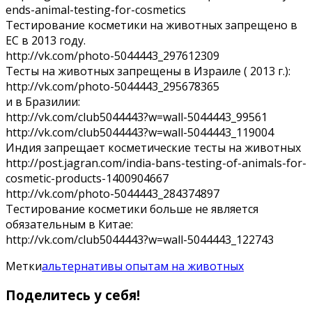
ends-animal-testing-for-cosmetics
Тестирование косметики на животных запрещено в
ЕС в 2013 году.
http://vk.com/photo-5044443_297612309
Тесты на животных запрещены в Израиле ( 2013 г.):
http://vk.com/photo-5044443_295678365
и в Бразилии:
http://vk.com/club5044443?w=wall-5044443_99561
http://vk.com/club5044443?w=wall-5044443_119004
Индия запрещает косметические тесты на животных
http://post.jagran.com/india-bans-testing-of-animals-for-
cosmetic-products-1400904667
http://vk.com/photo-5044443_284374897
Тестирование косметики больше не является
обязательным в Китае:
http://vk.com/club5044443?w=wall-5044443_122743
Метки
альтернативы опытам на животных
Поделитесь у себя!