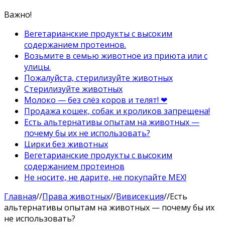
Важно!
Вегетарианские продукты с высоким
содержанием протеинов.
Возьмите в семью животное из приюта или с
улицы.
Пожалуйста, стерилизуйте животных
Стерилизуйте животных
Молоко — без слёз коров и телят! ❤
Продажа кошек, собак и кроликов запрещена!
Есть альтернативы опытам на животных —
почему бы их не использовать?
Цирки без животных
Вегетарианские продукты с высоким
содержанием протеинов
Не носите, не дарите, не покупайте МЕХ!
Главная
//
Права животных
//
Вивисекция
//
Есть
альтернативы опытам на животных — почему бы их
не использовать?