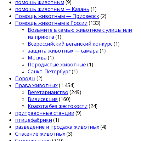
помощь животным
(9)
помощь животным — Казань
(1)
Помощь животным — Приозерск
(2)
Помощь животным в России
(133)
Возьмите в семью животное с улицы или
из приюта
(1)
Всероссийский веганский конкурс
(1)
защита животных — самара
(1)
Москва
(1)
Породистые животные
(1)
Санкт-Петербург
(1)
Породы
(2)
Права животных
(1 454)
Вегетарианство
(249)
Вивисекция
(160)
Красота без жестокости
(24)
притравочные станции
(9)
птицефабрики
(1)
разведение и продажа животных
(4)
Спасение животных
(3)
Стерилизация
(219)