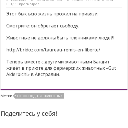
записи
1,119 просмотров
Цирки без животных
Этот
бык
Этот бык всю жизнь прожил на привязи.
Вегетарианские продукты с высоким содержанием протеинов
всю
жизнь
Не носите, не дарите, не покупайте МЕХ!
Смотрите: он обретает свободу.
прожил
на
привязи.
Животные не должны быть пленниками людей!
Смотрите:
он
обретает
http://bridoz.com/taureau-remis-en-liberte/
свободу.
Теперь вместе с другими животными Бандит
живёт в приюте для фермерских животных «Gut
Aiderbichl» в Австралии.
Метки
ОСВОБОЖДЕНИЕ ЖИВОТНЫХ
Поделитесь у себя!