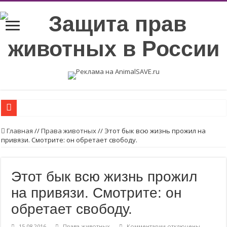
Вегетарианские продукты с высоким содержанием протеинов.
Главная
//
Права животных
//
Этот бык всю жизнь прожил на
привязи. Смотрите: он обретает свободу.
Возьмите в семью животное из приюта или с улицы.
Пожалуйста, стерилизуйте животных
Этот бык всю жизнь прожил
Стерилизуйте животных
на привязи. Смотрите: он
Молоко — без слёз коров и телят! ❤
обретает свободу.
Продажа кошек, собак и кроликов запрещена!
Есть альтернативы опытам на животных — почему бы их не использовать?
к
15.08.2016
Права животных
Комментарии
отключены