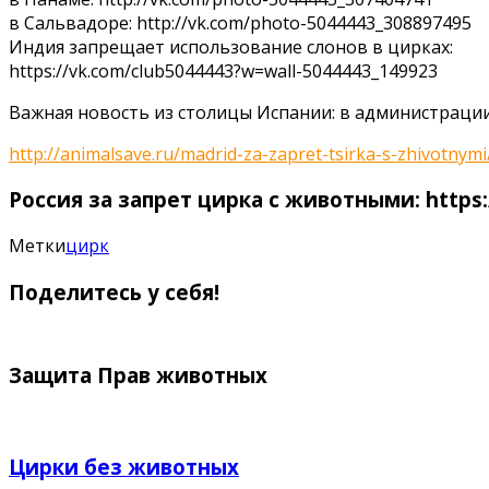
в Сальвадоре: http://vk.com/photo-5044443_308897495
Индия запрещает использование слонов в цирках:
https://vk.com/club5044443?w=wall-5044443_149923
Важная новость из столицы Испании: в администраци
http://animalsave.ru/madrid-za-zapret-tsirka-s-zhivotnymi
Россия за запрет цирка с животными: https:
Метки
цирк
Поделитесь у себя!
Защита Прав животных
Цирки без животных