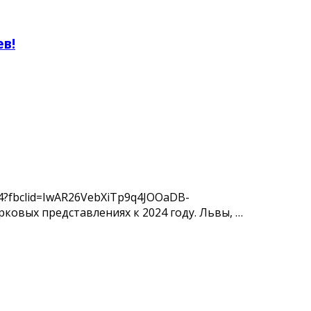
ев!
24?fbclid=IwAR26VebXiTp9q4JOOaDB-
ковых представлениях к 2024 году. Львы, …