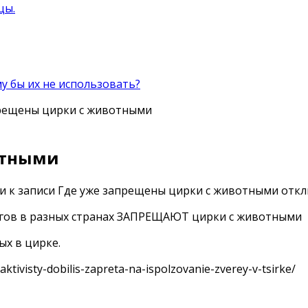
цы.
 бы их не использовать?
прещены цирки с животными
отными
ии
к записи Где уже запрещены цирки с животными
откл
ругов в разных странах ЗАПРЕЩАЮТ цирки с животными
х в цирке.
tivisty-dobilis-zapreta-na-ispolzovanie-zverey-v-tsirke/