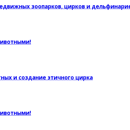
редвижных зоопарков, цирков и дельфинари
животными!
тных и создание этичного цирка
животными!