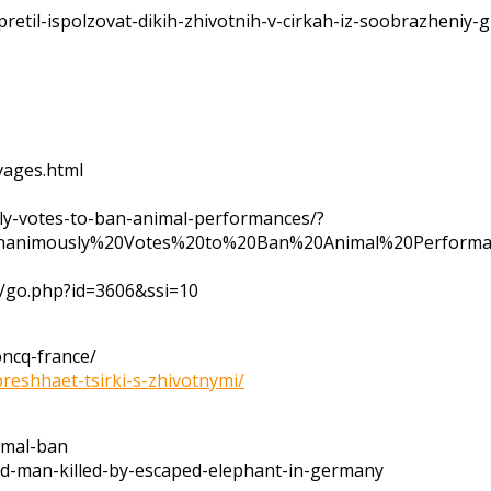
pretil-ispolzovat-dikih-zhivotnih-v-cirkah-iz-soobrazheniy
vages.html
ly-votes-to-ban-animal-performances/?
nanimously%20Votes%20to%20Ban%20Animal%20Perform
t/go.php?id=3606&ssi=10
oncq-france/
preshhaet-tsirki-s-zhivotnymi/
imal-ban
ld-man-killed-by-escaped-elephant-in-germany