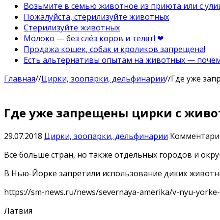
Возьмите в семью животное из приюта или с ули
Пожалуйста, стерилизуйте животных
Стерилизуйте животных
Молоко — без слёз коров и телят! ❤
Продажа кошек, собак и кроликов запрещена!
Есть альтернативы опытам на животных — почему
Главная
//
Цирки, зоопарки, дельфинарии
//
Где уже за
Где уже запрещены цирки с жив
29.07.2018
Цирки, зоопарки, дельфинарии
Комментар
Всё больше стран, но также отдельных городов и ок
В Нью-Йорке запретили использование диких животны
https://sm-news.ru/news/severnaya-amerika/v-nyu-yorke-ak
Латвия