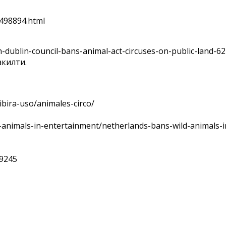
1498894.html
-dublin-council-bans-animal-act-circuses-on-public-land-6
акилти.
bira-uso/animales-circo/
-animals-in-entertainment/netherlands-bans-wild-animals-i
19245