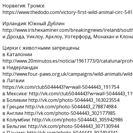
Норвегия: Тромсе
https://www.thedodo.com/victory-first-wild-animal-circ-54
Ирландия: Южный Дублин
http://www.irishexaminer.com/breakingnews/ireland/south
и Дроэда, Уиклоу, Арклоу, Уотерфорд, Монахан и Клон
Цирки с животными запрещены:
в Каталонии
http://www.20minutos.es/noticia/1961773/0/cataluna/prohi
в Нидерландах
http://www.four-paws.org.uk/campaigns/wild-animals/wild
в Латвии
https://vk.com/club5044443?w=wall-5044443_191754
в Мексике: http://vk.com/club5044443?w=wall-5044443_1
в Боливии http://vk.com/photo-5044443_163023554
в Греции http://vk.com/photo-5044443_278874984
в Англии http://vk.com/photo-5044443_302177985
в Колумбии: http://vk.com/photo-5044443_305942986
в Бельгии: http://vk.com/photo-5044443_307130944
в Панаме: http://vk.com/photo-5044443_307404741