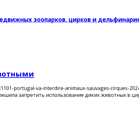
редвижных зоопарков, цирков и дельфинари
ивотными
1101-portugal-va-interdire-animaux-sauvages-cirques-20
решила запретить использование диких животных в цир