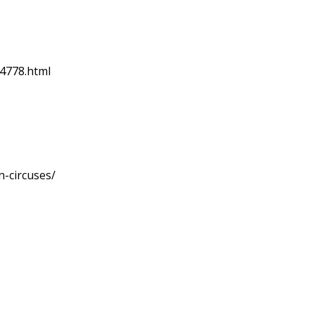
24778.html
n-circuses/