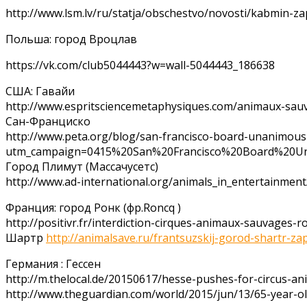
http://www.lsm.lv/ru/statja/obschestvo/novosti/kabmin-za
Польша: город Вроцлав
https://vk.com/club5044443?w=wall-5044443_186638
США: Гавайи
http://www.espritsciencemetaphysiques.com/animaux-sau
Сан-Франциско
http://www.peta.org/blog/san-francisco-board-unanimous
utm_campaign=0415%20San%20Francisco%20Board%20U
Город Плимут (Массачусетс)
http://www.ad-international.org/animals_in_entertainmen
Франция: город Ронк (фр.Roncq )
http://positivr.fr/interdiction-cirques-animaux-sauvages-r
Шартр
http://animalsave.ru/frantsuzskij-gorod-shartr-za
Германия : Гессен
http://m.thelocal.de/20150617/hesse-pushes-for-circus-an
http://www.theguardian.com/world/2015/jun/13/65-year-o