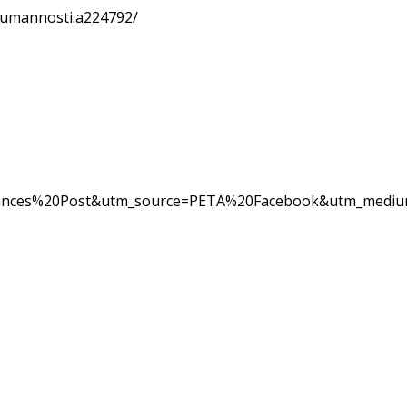
-gumannosti.a224792/
ances%20Post&utm_source=PETA%20Facebook&utm_medi