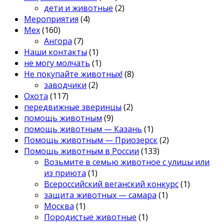
дети и животные
(2)
Мероприятия
(4)
Мех
(160)
Ангора
(7)
Наши контакты
(1)
не могу молчать
(1)
Не покупайте животных!
(8)
заводчики
(2)
Охота
(117)
передвижные зверинцы
(2)
помощь животным
(9)
помощь животным — Казань
(1)
Помощь животным — Приозерск
(2)
Помощь животным в России
(133)
Возьмите в семью животное с улицы или
из приюта
(1)
Всероссийский веганский конкурс
(1)
защита животных — самара
(1)
Москва
(1)
Породистые животные
(1)