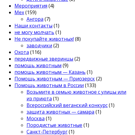
Мероприятия
(4)
Мех
(159)
Ангора
(7)
Наши контакты
(1)
не могу молчать
(1)
Не покупайте животных!
(8)
заводчики
(2)
Охота
(116)
передвижные зверинцы
(2)
помощь животным
(9)
помощь животным — Казань
(1)
Помощь животным — Приозерск
(2)
Помощь животным в России
(133)
Возьмите в семью животное с улицы или
из приюта
(1)
Всероссийский веганский конкурс
(1)
защита животных — самара
(1)
Москва
(1)
Породистые животные
(1)
Санкт-Петербург
(1)