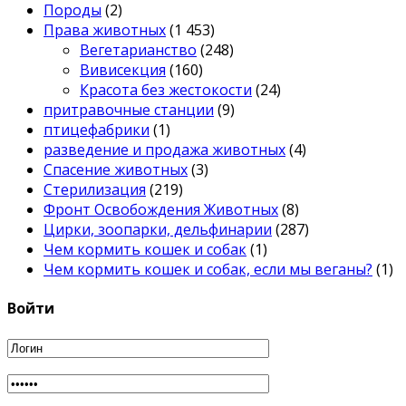
Породы
(2)
Права животных
(1 453)
Вегетарианство
(248)
Вивисекция
(160)
Красота без жестокости
(24)
притравочные станции
(9)
птицефабрики
(1)
разведение и продажа животных
(4)
Спасение животных
(3)
Стерилизация
(219)
Фронт Освобождения Животных
(8)
Цирки, зоопарки, дельфинарии
(287)
Чем кормить кошек и собак
(1)
Чем кормить кошек и собак, если мы веганы?
(1)
Войти