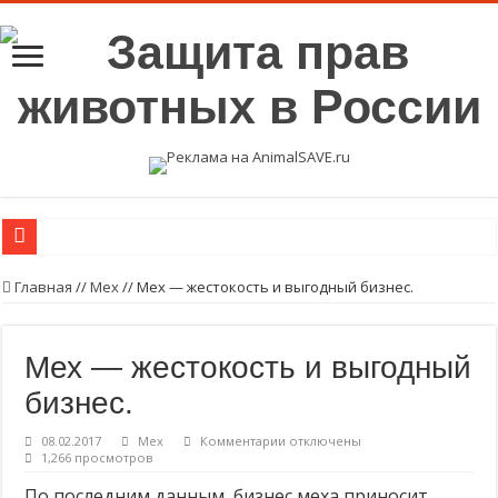
Мифы о волках
Главная
//
Мех
//
Мех — жестокость и выгодный бизнес.
Пожалуйста, объясните жителям вашего города, почему нельзя покупать ме
Беременность на убой
Мех — жестокость и выгодный
Вегетарианские продукты с высоким содержанием протеинов.
бизнес.
Возьмите в семью животное из приюта или с улицы.
к
08.02.2017
Мех
Комментарии
отключены
Пожалуйста, стерилизуйте животных
записи
1,266 просмотров
Мех
Стерилизуйте животных
—
По последним данным, бизнес меха приносит