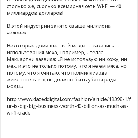
жестокость
столько же, сколько всемирная сеть Wi-Fi — 40
Молоко — без слёз коров и телят! ❤
и
выгодный
миллиардов долларов!
бизнес.
Продажа кошек, собак и кроликов запрещена!
В этой индустрии занято свыше миллиона
Есть альтернативы опытам на животных — почему бы их не использовать?
человек.
Некоторые дома высокой моды отказались от
использования меха, например, Стелла
Маккартни заявила: «Я не использую ни кожу, ни
мех, и это не только потому, что я не ем мяса, но
потому, что я считаю, что полмиллиарда
животных в год не должны быть убиты ради
моды.»
http://www.dazeddigital.com/fashion/article/19398/1/f
ur-is-big-big-business-worth-40-billion-as-much-as-
wi-fi-trade