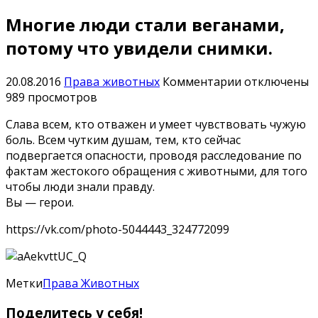
Многие люди стали веганами,
потому что увидели снимки.
к
20.08.2016
Права животных
Комментарии
отключены
записи
989 просмотров
Многие
Слава всем, кто отважен и умеет чувствовать чужую
люди
боль. Всем чутким душам, тем, кто сейчас
стали
подвергается опасности, проводя расследование по
веганами,
фактам жестокого обращения с животными, для того
потому
чтобы люди знали правду.
что
Вы — герои.
увидели
снимки.
https://vk.com/photo-5044443_324772099
Метки
Права Животных
Поделитесь у себя!