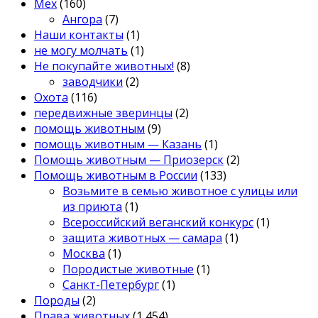
Мех
(160)
Ангора
(7)
Наши контакты
(1)
не могу молчать
(1)
Не покупайте животных!
(8)
заводчики
(2)
Охота
(116)
передвижные зверинцы
(2)
помощь животным
(9)
помощь животным — Казань
(1)
Помощь животным — Приозерск
(2)
Помощь животным в России
(133)
Возьмите в семью животное с улицы или
из приюта
(1)
Всероссийский веганский конкурс
(1)
защита животных — самара
(1)
Москва
(1)
Породистые животные
(1)
Санкт-Петербург
(1)
Породы
(2)
Права животных
(1 454)