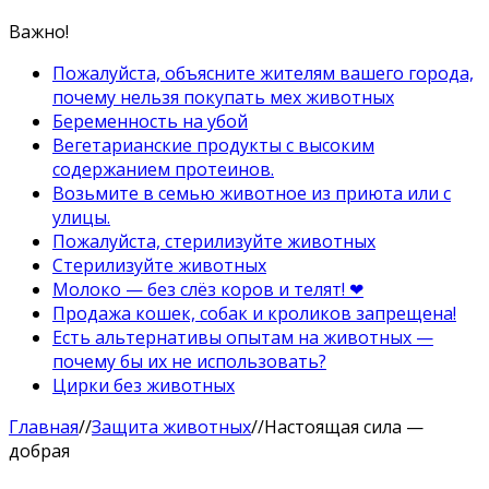
Важно!
Пожалуйста, объясните жителям вашего города,
почему нельзя покупать мех животных
Беременность на убой
Вегетарианские продукты с высоким
содержанием протеинов.
Возьмите в семью животное из приюта или с
улицы.
Пожалуйста, стерилизуйте животных
Стерилизуйте животных
Молоко — без слёз коров и телят! ❤
Продажа кошек, собак и кроликов запрещена!
Есть альтернативы опытам на животных —
почему бы их не использовать?
Цирки без животных
Главная
//
Защита животных
//
Настоящая сила —
добрая