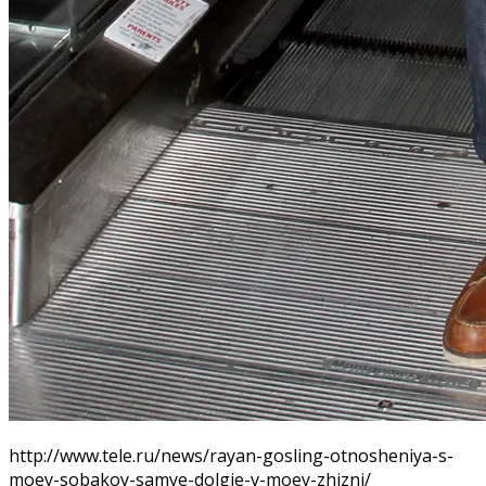
http://www.tele.ru/news/rayan-gosling-otnosheniya-s-
moey-sobakoy-samye-dolgie-v-moey-zhizni/