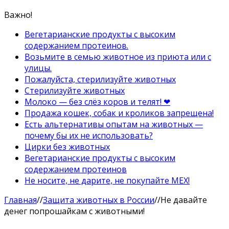
Важно!
Вегетарианские продукты с высоким
содержанием протеинов.
Возьмите в семью животное из приюта или с
улицы.
Пожалуйста, стерилизуйте животных
Стерилизуйте животных
Молоко — без слёз коров и телят! ❤
Продажа кошек, собак и кроликов запрещена!
Есть альтернативы опытам на животных —
почему бы их не использовать?
Цирки без животных
Вегетарианские продукты с высоким
содержанием протеинов
Не носите, не дарите, не покупайте МЕХ!
Главная
//
Защита животных в России
//
Не давайте
денег попрошайкам с животными!