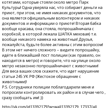
котятами, которые стояли около метро Парк
Культуры! Одна уверяла нас, что собирает деньги на
приют, при этом, не имея никаких документов, что
она является официальным волонтером и никаких
документов и информации о приюте! Вторая бабка
вообще красава, она стояла, попрошайничала с
коробкой, в которой лежала ШАПКА меховая) т.е.
вообще никакого намека на животных! Друзья,
пожалуйста, будьте более активны с этим вопросом!
В этом нет ничего сложного – видите попрошайку,
идёте в ближайший пост полиции (как правило, он
находится в метро) и говорите, что на улице около
метро незаконно попрошайничают с животными!
Для веса ваших слов скажите, что идет нарушение
статьи 245 УК РФ (Жестокое обращение с
животными)!
P.S. Сотрудники полиции поблагодарили меня и
попросили контролировать их район и в случае чего ,
сразу сообщать им! ;))
http://vk.com/id13392179?w=wall13392179_17337/all