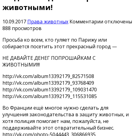
животными!
к
10.09.2017
Права животных
Комментарии
отключены
записи
888 просмотров
Не
Просьба ко всем, кто гуляет по Парижу или
давайте
собирается посетить этот прекрасный город —
денег
попрошайка
НЕ ДАВАЙТЕ ДЕНЕГ ПОПРОШАЙКАМ С
с
ЖИВОТНЫМИ!!!
животными!
http://vk.com/album13392179_82571508
http://vk.com/album13392179_93768409
http://vk.com/album13392179_109031470
http://vk.com/album13392179_115531085
Во Франции ещё многое нужно сделать для
улучшения законодательства в защиту животных, и
хотя полиция помогает нам, пожалуйста, не
поддерживайте этот отвратительный бизнес.
http://vk.com/photo-5044443_306866935