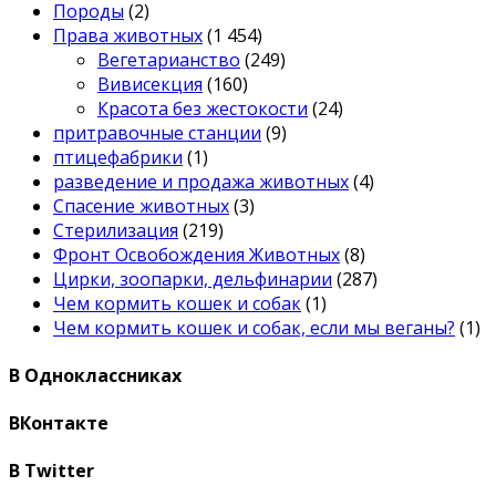
Породы
(2)
Права животных
(1 454)
Вегетарианство
(249)
Вивисекция
(160)
Красота без жестокости
(24)
притравочные станции
(9)
птицефабрики
(1)
разведение и продажа животных
(4)
Спасение животных
(3)
Стерилизация
(219)
Фронт Освобождения Животных
(8)
Цирки, зоопарки, дельфинарии
(287)
Чем кормить кошек и собак
(1)
Чем кормить кошек и собак, если мы веганы?
(1)
В Одноклассниках
ВКонтакте
В Twitter