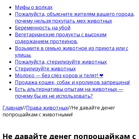
Мифы о волках
Пожалуйста, объясните жителям вашего города,
почему нельзя покупать мех животных
Беременность на убой
Вегетарианские продукты с высоким
содержанием протеинов.
Возьмите в семью животное из приюта или с
улицы.
Пожалуйста, стерилизуйте животных
Стерилизуйте животных
Молоко — без слёз коров и телят! ❤
Продажа кошек, собак и кроликов запрещена!
Есть альтернативы опытам на животных —
почему бы их не использовать?
Главная
//
Права животных
//
Не давайте денег
попрошайкам с животными!
Не давайте денег попрошайкам с