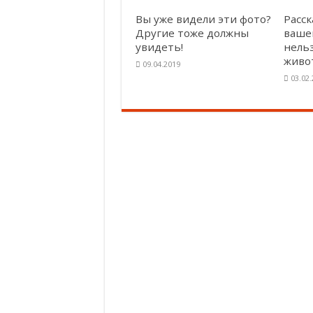
Вы уже видели эти фото?
Расс
Другие тоже должны
ваше
увидеть!
нель
живо
09.04.2019
03.02