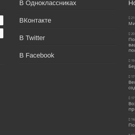
В Одноклассниках
Н
21
ВКонтакте
Ми
20
В Twitter
По
ва
по
В Facebook
19
Бе
17
Ве
со
17
Во
пр
16
По