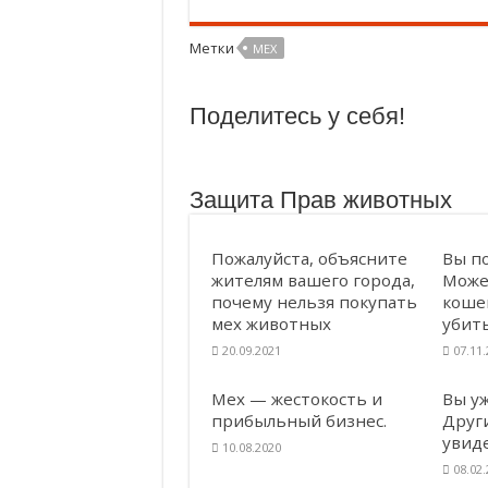
Не
Молоко — без слёз коров и телят! ❤
но
ме
Метки
МЕХ
Продажа кошек, собак и кроликов з
Есть альтернативы опытам на живо
Поделитесь у себя!
Защита Прав животных
Пожалуйста, объясните
Вы п
жителям вашего города,
Може
почему нельзя покупать
кошек
мех животных
убиты
20.09.2021
07.11
Мех — жестокость и
Вы у
прибыльный бизнес.
Друг
увид
10.08.2020
08.02