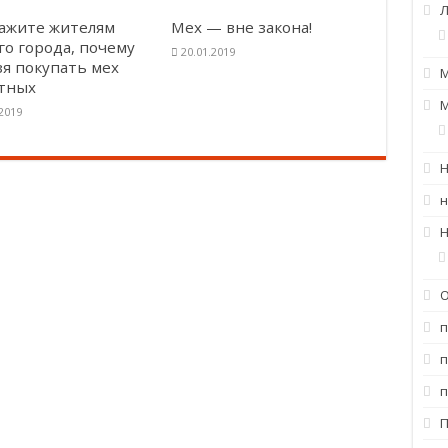
кажите жителям
Мех — вне закона!
го города, почему
20.01.2019
зя покупать мех
тных
.2019
н
Н