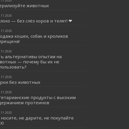
.11.2020
ерилизуйте животных
.11.2020
локо — без слёз коров и телят! ❤
.11.2020
одажа кошек, собак и кроликов
прещена!
.11.2020
ть альтернативы опытам на
вотных — почему бы их не
пользовать?
.11.2020
рки без животных
.11.2020
гетарианские продукты с высоким
держанием протеинов
.11.2020
 носите, не дарите, не покупайте
Х!