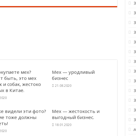
сите
х.
апрещена!
З
тных — почему бы их не использовать?
окупаете мех?
Мех — уродливый
т быть, это мех
бизнес
З
 и собак, жестоко
21.08.2020
х в Китае.
.2020
З
же видели эти фото?
Мех — жестокость и
ие тоже должны
выгодный бизнес.
еть!
18.01.2020
л
.2020