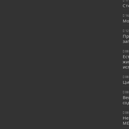
17
Ст
16
Мо
12
Пр
за
08
Ес
жи
ис
08
Ци
08
Ве
со
08
Не
МЕ