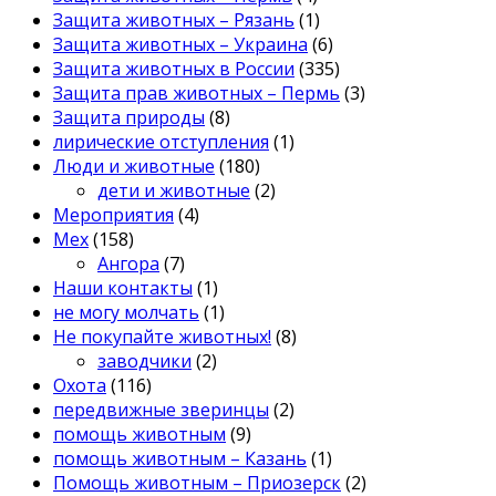
Защита животных – Рязань
(1)
Защита животных – Украина
(6)
Защита животных в России
(335)
Защита прав животных – Пермь
(3)
Защита природы
(8)
лирические отступления
(1)
Люди и животные
(180)
дети и животные
(2)
Мероприятия
(4)
Мех
(158)
Ангора
(7)
Наши контакты
(1)
не могу молчать
(1)
Не покупайте животных!
(8)
заводчики
(2)
Охота
(116)
передвижные зверинцы
(2)
помощь животным
(9)
помощь животным – Казань
(1)
Помощь животным – Приозерск
(2)