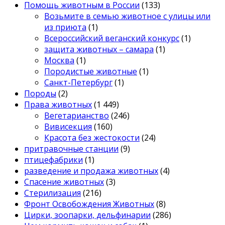
Помощь животным в России
(133)
Возьмите в семью животное с улицы или
из приюта
(1)
Всероссийский веганский конкурс
(1)
защита животных – самара
(1)
Москва
(1)
Породистые животные
(1)
Санкт-Петербург
(1)
Породы
(2)
Права животных
(1 449)
Вегетарианство
(246)
Вивисекция
(160)
Красота без жестокости
(24)
притравочные станции
(9)
птицефабрики
(1)
разведение и продажа животных
(4)
Спасение животных
(3)
Стерилизация
(216)
Фронт Освобождения Животных
(8)
Цирки, зоопарки, дельфинарии
(286)