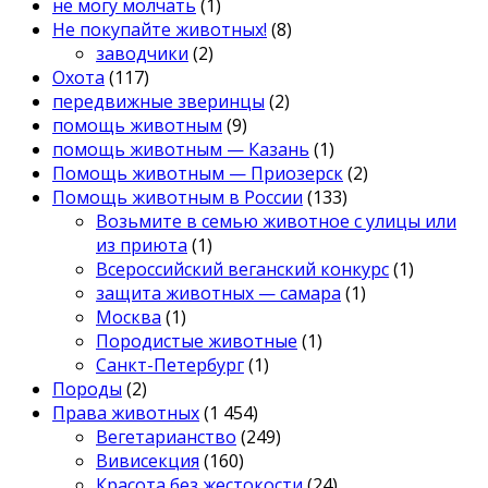
не могу молчать
(1)
Не покупайте животных!
(8)
заводчики
(2)
Охота
(117)
передвижные зверинцы
(2)
помощь животным
(9)
помощь животным — Казань
(1)
Помощь животным — Приозерск
(2)
Помощь животным в России
(133)
Возьмите в семью животное с улицы или
из приюта
(1)
Всероссийский веганский конкурс
(1)
защита животных — самара
(1)
Москва
(1)
Породистые животные
(1)
Санкт-Петербург
(1)
Породы
(2)
Права животных
(1 454)
Вегетарианство
(249)
Вивисекция
(160)
Красота без жестокости
(24)