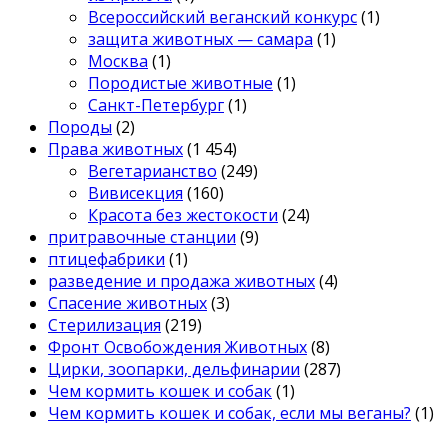
Всероссийский веганский конкурс
(1)
защита животных — самара
(1)
Москва
(1)
Породистые животные
(1)
Санкт-Петербург
(1)
Породы
(2)
Права животных
(1 454)
Вегетарианство
(249)
Вивисекция
(160)
Красота без жестокости
(24)
притравочные станции
(9)
птицефабрики
(1)
разведение и продажа животных
(4)
Спасение животных
(3)
Стерилизация
(219)
Фронт Освобождения Животных
(8)
Цирки, зоопарки, дельфинарии
(287)
Чем кормить кошек и собак
(1)
Чем кормить кошек и собак, если мы веганы?
(1)