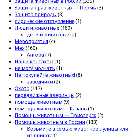
Защита животных в России
(335)
Защита прав животных — Пермь
(3)
Защита природы
(8)
лирические отступления
(1)
Люди и животные
(180)
дети и животные
(2)
Мероприятия
(4)
Мех
(160)
Ангора
(7)
Наши контакты
(1)
не могу молчать
(1)
Не покупайте животных!
(8)
заводчики
(2)
Охота
(117)
передвижные зверинцы
(2)
помощь животным
(9)
помощь животным — Казань
(1)
Помощь животным — Приозерск
(2)
Помощь животным в России
(133)
Возьмите в семью животное с улицы или
из приюта
(1)