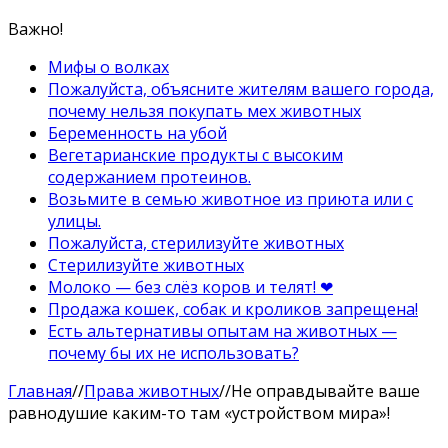
Важно!
Мифы о волках
Пожалуйста, объясните жителям вашего города,
почему нельзя покупать мех животных
Беременность на убой
Вегетарианские продукты с высоким
содержанием протеинов.
Возьмите в семью животное из приюта или с
улицы.
Пожалуйста, стерилизуйте животных
Стерилизуйте животных
Молоко — без слёз коров и телят! ❤
Продажа кошек, собак и кроликов запрещена!
Есть альтернативы опытам на животных —
почему бы их не использовать?
Главная
//
Права животных
//
Не оправдывайте ваше
равнодушие каким-то там «устройством мира»!