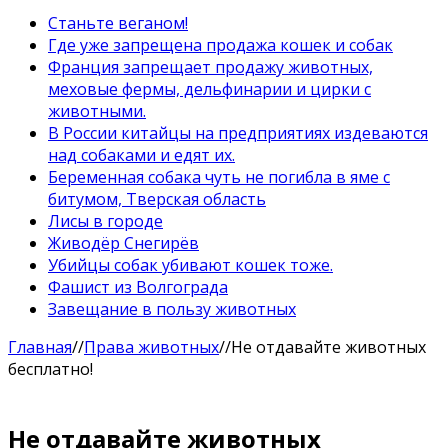
Станьте веганом!
Где уже запрещена продажа кошек и собак
Франция запрещает продажу животных,
меховые фермы, дельфинарии и цирки с
животными.
В России китайцы на предприятиях издеваются
над собаками и едят их.
Беременная собака чуть не погибла в яме с
битумом, Тверская область
Лисы в городе
Живодёр Снегирёв
Убийцы собак убивают кошек тоже.
Фашист из Волгограда
Завещание в пользу животных
Главная
//
Права животных
//
Не отдавайте животных
бесплатно!
Не отдавайте животных