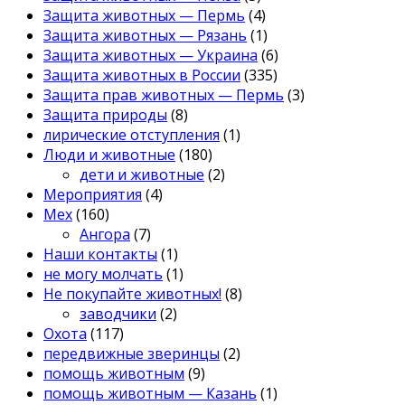
Защита животных — Пермь
(4)
Защита животных — Рязань
(1)
Защита животных — Украина
(6)
Защита животных в России
(335)
Защита прав животных — Пермь
(3)
Защита природы
(8)
лирические отступления
(1)
Люди и животные
(180)
дети и животные
(2)
Мероприятия
(4)
Мех
(160)
Ангора
(7)
Наши контакты
(1)
не могу молчать
(1)
Не покупайте животных!
(8)
заводчики
(2)
Охота
(117)
передвижные зверинцы
(2)
помощь животным
(9)
помощь животным — Казань
(1)