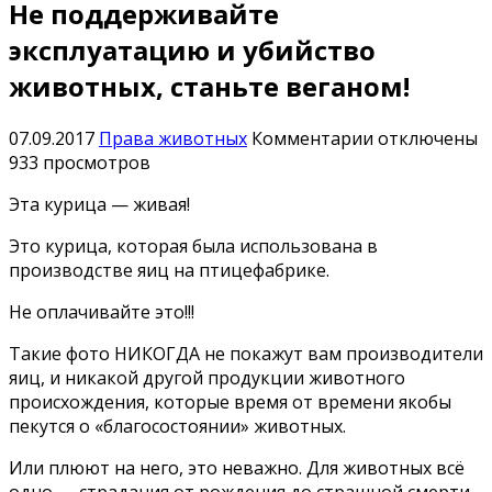
Не поддерживайте
эксплуатацию и убийство
животных, станьте веганом!
к
07.09.2017
Права животных
Комментарии
отключены
записи
933 просмотров
Не
Эта курица — живая!
поддержива
эксплуатаци
Это курица, которая была использована в
и
производстве яиц на птицефабрике.
убийство
животных,
Не оплачивайте это!!!
станьте
Такие фото НИКОГДА не покажут вам производители
веганом!
яиц, и никакой другой продукции животного
происхождения, которые время от времени якобы
пекутся о «благосостоянии» животных.
Или плюют на него, это неважно. Для животных всё
одно — страдания от рождения до страшной смерти.