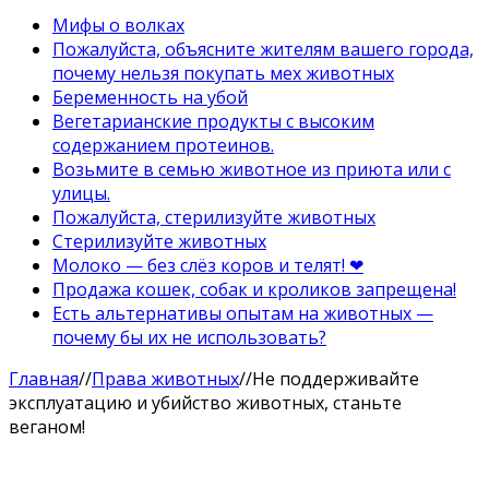
Мифы о волках
Пожалуйста, объясните жителям вашего города,
почему нельзя покупать мех животных
Беременность на убой
Вегетарианские продукты с высоким
содержанием протеинов.
Возьмите в семью животное из приюта или с
улицы.
Пожалуйста, стерилизуйте животных
Стерилизуйте животных
Молоко — без слёз коров и телят! ❤
Продажа кошек, собак и кроликов запрещена!
Есть альтернативы опытам на животных —
почему бы их не использовать?
Главная
//
Права животных
//
Не поддерживайте
эксплуатацию и убийство животных, станьте
веганом!